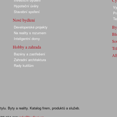
Cyk
Investiční bydlení
Hypoteční úvěry
Vy
Stavební spoření
Pr
Te
Nové bydlení
By
Developerské projekty
Na reality s rozumem
Bl
Inteligentní domy
So
Hobby a zahrada
Trž
Bazény a zastřešení
A
Zahradní architektura
Rady kutilům
lu. Byty a reality. Katalog firem, produktů a služeb.