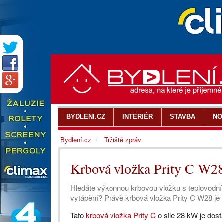
BYDLENI.CZ
INTERIÉR
STAVBA
NO
Bydlení.cz
Tržiště zpráv
Krbová vložka Prity C W2
Hledáte výkonnou krbovou vložku s teplovodní
vytápění? Právě krbová vložka Prity C W28 je 
Tato
krbová vložka Prity C
o síle 28 kW je do