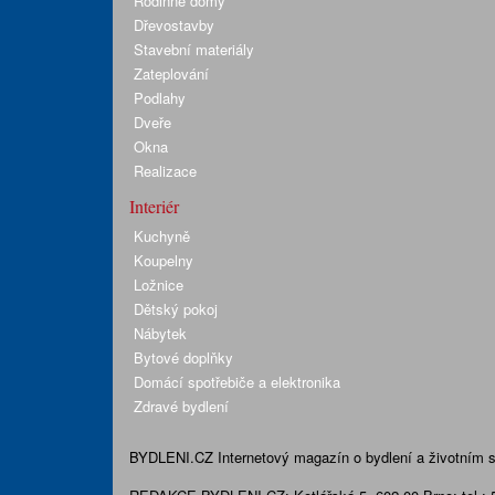
Rodinné domy
Dřevostavby
Stavební materiály
Zateplování
Podlahy
Dveře
Okna
Realizace
Interiér
Kuchyně
Koupelny
Ložnice
Dětský pokoj
Nábytek
Bytové doplňky
Domácí spotřebiče a elektronika
Zdravé bydlení
BYDLENI.CZ
Internetový magazín o bydlení a životním sty