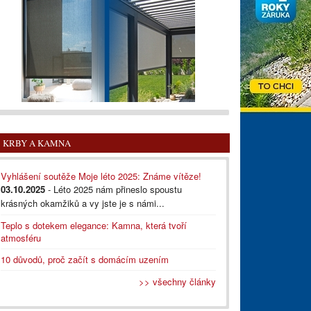
KRBY A KAMNA
Vyhlášení soutěže Moje léto 2025: Známe vítěze!
03.10.2025
- Léto 2025 nám přineslo spoustu
krásných okamžiků a vy jste je s námi...
Teplo s dotekem elegance: Kamna, která tvoří
atmosféru
10 důvodů, proč začít s domácím uzením
>> všechny články