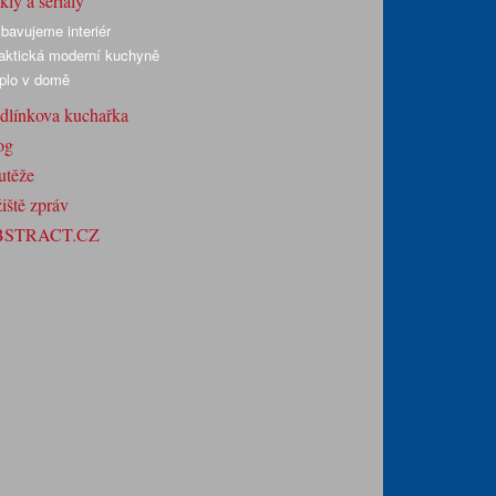
ly a seriály
bavujeme interiér
aktická moderní kuchyně
plo v domě
dlínkova kuchařka
og
utěže
iště zpráv
BSTRACT.CZ