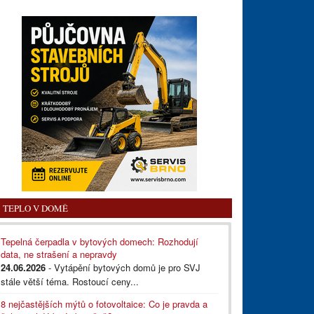
TEPLO V DOMĚ
Tepelná čerpadla v bytových domech: Rozhodují
data, ne strašení a nepravdy
24.06.2026
- Vytápění bytových domů je pro SVJ
stále větší téma. Rostoucí ceny...
8 nejčastějších mýtů o fotovoltaice: Co je pravda a