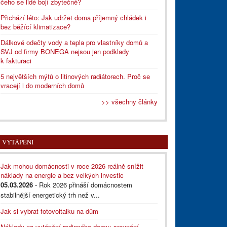
čeho se lidé bojí zbytečně?
Přichází léto: Jak udržet doma příjemný chládek i
bez běžící klimatizace?
Dálkové odečty vody a tepla pro vlastníky domů a
SVJ od firmy BONEGA nejsou jen podklady
k fakturaci
5 největších mýtů o litinových radiátorech. Proč se
vracejí i do moderních domů
>> všechny články
VYTÁPĚNÍ
Jak mohou domácnosti v roce 2026 reálně snížit
náklady na energie a bez velkých investic
05.03.2026
- Rok 2026 přináší domácnostem
stabilnější energetický trh než v...
Jak si vybrat fotovoltaiku na dům
Náklady na vytápění rodinného domu: srovnání