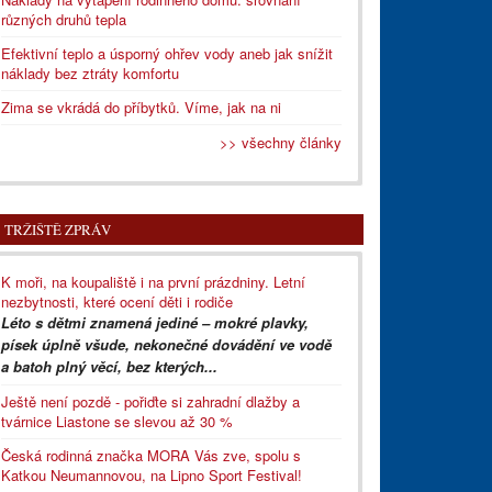
různých druhů tepla
Efektivní teplo a úsporný ohřev vody aneb jak snížit
náklady bez ztráty komfortu
Zima se vkrádá do příbytků. Víme, jak na ni
>> všechny články
TRŽIŠTĚ ZPRÁV
K moři, na koupaliště i na první prázdniny. Letní
nezbytnosti, které ocení děti i rodiče
Léto s dětmi znamená jediné – mokré plavky,
písek úplně všude, nekonečné dovádění ve vodě
a batoh plný věcí, bez kterých...
Ještě není pozdě - pořiďte si zahradní dlažby a
tvárnice Liastone se slevou až 30 %
Česká rodinná značka MORA Vás zve, spolu s
Katkou Neumannovou, na Lipno Sport Festival!