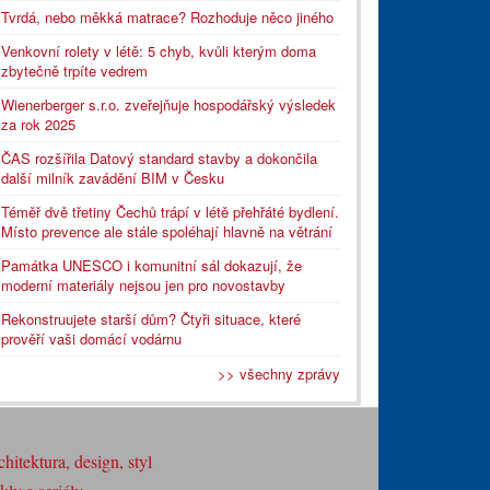
Tvrdá, nebo měkká matrace? Rozhoduje něco jiného
Venkovní rolety v létě: 5 chyb, kvůli kterým doma
zbytečně trpíte vedrem
Wienerberger s.r.o. zveřejňuje hospodářský výsledek
za rok 2025
ČAS rozšířila Datový standard stavby a dokončila
další milník zavádění BIM v Česku
Téměř dvě třetiny Čechů trápí v létě přehřáté bydlení.
Místo prevence ale stále spoléhají hlavně na větrání
Památka UNESCO i komunitní sál dokazují, že
moderní materiály nejsou jen pro novostavby
Rekonstruujete starší dům? Čtyři situace, které
prověří vaši domácí vodárnu
>> všechny zprávy
hitektura, design, styl