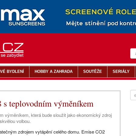
VÉ BYDLENÍ
HOBBY A ZAHRADA
SOUTĚŽE
SERIÁLY
8 s teplovodním výměníkem
m výměníkem, která bude sloužit jako ekonomický zdroj
skvělou volbou.
statečným zdrojem vytápění celého domu. Emise CO2