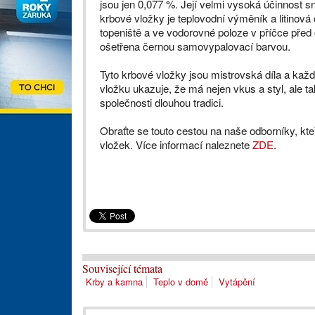
jsou jen 0,077 %. Její velmi vysoká účinnost s
krbové vložky je teplovodní výměník a litinová 
topeniště a ve vodorovné poloze v příčce před
ošetřena černou samovypalovací barvou.
Tyto krbové vložky jsou mistrovská díla a každá
vložku ukazuje, že má nejen vkus a styl, ale t
společnosti dlouhou tradici.
Obraťte se touto cestou na naše odborníky, k
vložek. Více informací naleznete
ZDE
.
Související témata
Krby a kamna
Teplo v domě
Vytápění