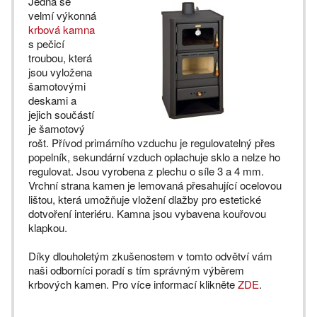
Jedná se
velmí výkonná
krbová kamna
s pečicí
troubou, která
jsou vyložena
šamotovými
deskami a
jejich součástí
je šamotový
rošt. Přívod primárního vzduchu je regulovatelný přes
popelník, sekundární vzduch oplachuje sklo a nelze ho
regulovat. Jsou vyrobena z plechu o síle 3 a 4 mm.
Vrchní strana kamen je lemovaná přesahující ocelovou
lištou, která umožňuje vložení dlažby pro estetické
dotvoření interiéru. Kamna jsou vybavena kouřovou
klapkou.
Díky dlouholetým zkušenostem v tomto odvětví vám
naši odborníci poradí s tím správným výběrem
krbových kamen. Pro více informací klikněte
ZDE
.