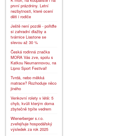
K moři, na koupaliště i na
první prázdniny. Letní
nezbytnosti, které ocení
děti i rodiče
Ještě není pozdě - pořiďte
si zahradní dlažby a
tvárnice Liastone se
slevou až 30 %
Česká rodinná značka
MORA Vás zve, spolu s
Katkou Neumannovou, na
Lipno Sport Festival!
Tvrdá, nebo měkká
matrace? Rozhoduje něco
jiného
Venkovní rolety v létě: 5
chyb, kvůli kterým doma
zbytečně trpíte vedrem
Wienerberger s.r.o.
zveřejňuje hospodářský
výsledek za rok 2025