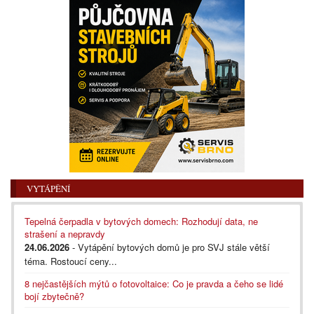
VYTÁPĚNÍ
Tepelná čerpadla v bytových domech: Rozhodují data, ne
strašení a nepravdy
24.06.2026
- Vytápění bytových domů je pro SVJ stále větší
téma. Rostoucí ceny...
8 nejčastějších mýtů o fotovoltaice: Co je pravda a čeho se lidé
bojí zbytečně?