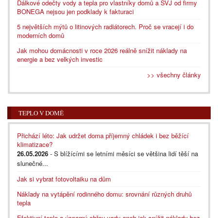
Dálkové odečty vody a tepla pro vlastníky domů a SVJ od firmy
BONEGA nejsou jen podklady k fakturaci
5 největších mýtů o litinových radiátorech. Proč se vracejí i do
moderních domů
Jak mohou domácnosti v roce 2026 reálně snížit náklady na
energie a bez velkých investic
>> všechny články
TEPLO V DOMĚ
Přichází léto: Jak udržet doma příjemný chládek i bez běžící
klimatizace?
26.05.2026
- S blížícími se letními měsíci se většina lidí těší na
slunečné...
Jak si vybrat fotovoltaiku na dům
Náklady na vytápění rodinného domu: srovnání různých druhů
tepla
Efektivní teplo a úsporný ohřev vody aneb jak snížit náklady bez