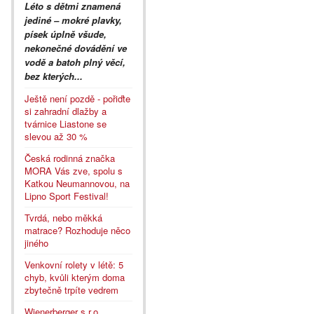
Léto s dětmi znamená
jediné – mokré plavky,
písek úplně všude,
nekonečné dovádění ve
vodě a batoh plný věcí,
bez kterých...
Ještě není pozdě - pořiďte
si zahradní dlažby a
tvárnice Liastone se
slevou až 30 %
Česká rodinná značka
MORA Vás zve, spolu s
Katkou Neumannovou, na
Lipno Sport Festival!
Tvrdá, nebo měkká
matrace? Rozhoduje něco
jiného
Venkovní rolety v létě: 5
chyb, kvůli kterým doma
zbytečně trpíte vedrem
Wienerberger s.r.o.