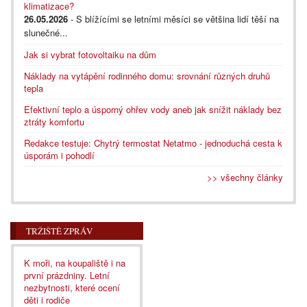
klimatizace?
26.05.2026
- S blížícími se letními měsíci se většina lidí těší na
slunečné...
Jak si vybrat fotovoltaiku na dům
Náklady na vytápění rodinného domu: srovnání různých druhů
tepla
Efektivní teplo a úsporný ohřev vody aneb jak snížit náklady bez
ztráty komfortu
Redakce testuje: Chytrý termostat Netatmo - jednoduchá cesta k
úsporám i pohodlí
>> všechny články
TRŽIŠTĚ ZPRÁV
K moři, na koupaliště i na
první prázdniny. Letní
nezbytnosti, které ocení
děti i rodiče