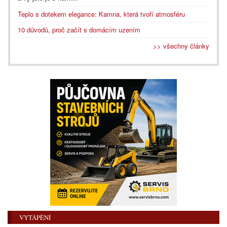
Teplo s dotekem elegance: Kamna, která tvoří atmosféru
10 důvodů, proč začít s domácím uzením
>> všechny články
VYTÁPĚNÍ