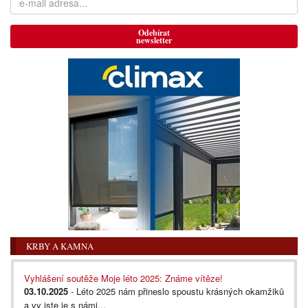
Odebírat
newsletter
KRBY A KAMNA
Vyhlášení soutěže Moje léto 2025: Známe vítěze!
03.10.2025
- Léto 2025 nám přineslo spoustu krásných okamžiků
a vy jste je s námi...