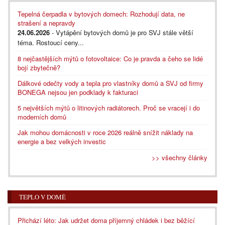
Tepelná čerpadla v bytových domech: Rozhodují data, ne
strašení a nepravdy
24.06.2026
- Vytápění bytových domů je pro SVJ stále větší
téma. Rostoucí ceny...
8 nejčastějších mýtů o fotovoltaice: Co je pravda a čeho se lidé
bojí zbytečně?
Dálkové odečty vody a tepla pro vlastníky domů a SVJ od firmy
BONEGA nejsou jen podklady k fakturaci
5 největších mýtů o litinových radiátorech. Proč se vracejí i do
moderních domů
Jak mohou domácnosti v roce 2026 reálně snížit náklady na
energie a bez velkých investic
>> všechny články
TEPLO V DOMĚ
Přichází léto: Jak udržet doma příjemný chládek i bez běžící