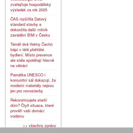
zveřejňuje hospodářský
výsledek za rok 2025
ČAS rozšířila Datový
standard stavby a
dokončila další milník
zavádění BIM v Česku
Téměř dvě třetiny Čechů
trápí v létě přehřáté
bydlení. Místo prevence
ale stále spoléhají hlavně
na větrání
Památka UNESCO i
komunitní sál dokazují, že
moderní materiály nejsou
jen pro novostavby
Rekonstruujete starší
dům? Čtyři situace, které
prověří vaši domácí
vodárnu
>> všechny zprávy