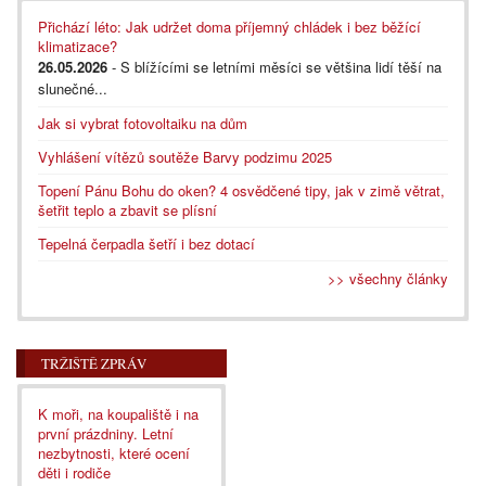
Přichází léto: Jak udržet doma příjemný chládek i bez běžící
klimatizace?
26.05.2026
- S blížícími se letními měsíci se většina lidí těší na
slunečné...
Jak si vybrat fotovoltaiku na dům
Vyhlášení vítězů soutěže Barvy podzimu 2025
Topení Pánu Bohu do oken? 4 osvědčené tipy, jak v zimě větrat,
šetřit teplo a zbavit se plísní
Tepelná čerpadla šetří i bez dotací
>> všechny články
TRŽIŠTĚ ZPRÁV
K moři, na koupaliště i na
první prázdniny. Letní
nezbytnosti, které ocení
děti i rodiče