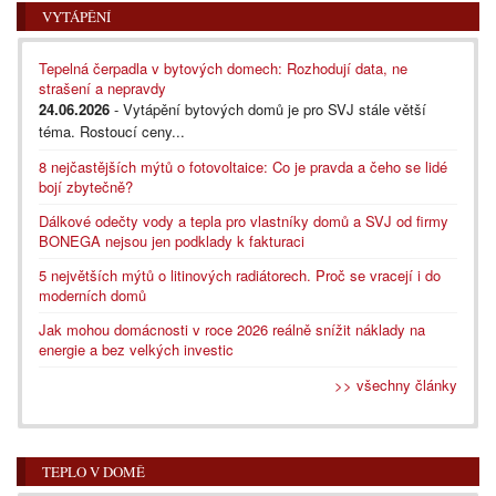
VYTÁPĚNÍ
Tepelná čerpadla v bytových domech: Rozhodují data, ne
strašení a nepravdy
24.06.2026
- Vytápění bytových domů je pro SVJ stále větší
téma. Rostoucí ceny...
8 nejčastějších mýtů o fotovoltaice: Co je pravda a čeho se lidé
bojí zbytečně?
Dálkové odečty vody a tepla pro vlastníky domů a SVJ od firmy
BONEGA nejsou jen podklady k fakturaci
5 největších mýtů o litinových radiátorech. Proč se vracejí i do
moderních domů
Jak mohou domácnosti v roce 2026 reálně snížit náklady na
energie a bez velkých investic
>> všechny články
TEPLO V DOMĚ