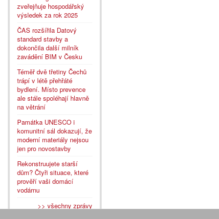
zveřejňuje hospodářský
výsledek za rok 2025
ČAS rozšířila Datový
standard stavby a
dokončila další milník
zavádění BIM v Česku
Téměř dvě třetiny Čechů
trápí v létě přehřáté
bydlení. Místo prevence
ale stále spoléhají hlavně
na větrání
Památka UNESCO i
komunitní sál dokazují, že
moderní materiály nejsou
jen pro novostavby
Rekonstruujete starší
dům? Čtyři situace, které
prověří vaši domácí
vodárnu
>> všechny zprávy