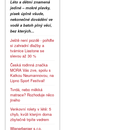
Léto s dětmi znamená
jediné – mokré plavky,
písek úplně všude,
nekonečné dovádění ve
vodě a batoh plný věcí,
bez kterých...
Ještě není pozdě - pořiďte
si zahradní dlažby a
tvárnice Liastone se
slevou až 30 %
Česká rodinná značka
MORA Vás zve, spolu s
Katkou Neumannovou, na
Lipno Sport Festival!
Tvrdá, nebo měkká
matrace? Rozhoduje něco
jiného
Venkovní rolety v létě: 5
chyb, kvůli kterým doma
zbytečně trpíte vedrem
Wienerberger s.r.o.