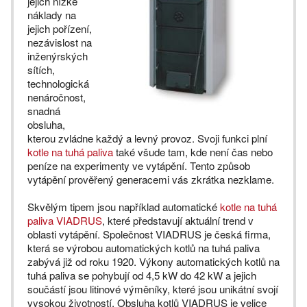
jejich nízké
náklady na
jejich pořízení,
nezávislost na
inženýrských
sítích,
technologická
nenáročnost,
snadná
obsluha,
kterou zvládne každý a levný provoz. Svoji funkci plní
kotle na tuhá paliva
také všude tam, kde není čas nebo
peníze na experimenty ve vytápění. Tento způsob
vytápění prověřený generacemi vás zkrátka nezklame.
Skvělým tipem jsou například automatické
kotle na tuhá
paliva VIADRUS
, které představují aktuální trend v
oblasti vytápění. Společnost VIADRUS je česká firma,
která se výrobou automatických kotlů na tuhá paliva
zabývá již od roku 1920. Výkony automatických kotlů na
tuhá paliva se pohybují od 4,5 kW do 42 kW a jejich
součástí jsou litinové výměníky, které jsou unikátní svojí
vysokou životností. Obsluha kotlů VIADRUS je velice