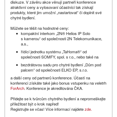
diskuze. V závěru akce věnují partneři konference
atraktivní ceny a vylosovaní účastníci tak získají
produkty, které jim umožní „nastartovat“ či doplnit své
chytré bydlení.
Můžete se těšit na hodnotné ceny:
kompaktní interkom „2N® Helios IP Solo
s kamerou“ od společnosti 2N Telekomunikace,
a.s.,
řídící jednotku systému „TaHoma®“ od
společnosti SOMFY, spol. s r.o., nebo také na
bezdrátovou sadu pro chytré bydlení „Dům pod
palcem“ od společnosti ELKO EP, s.r.o.
a další ceny od partnerů konference. Účastí na
konferenci získáte také jako bonus vstupenku na veletrh
ForArch
. Konference je akreditována ČKA.
Přidejte se k tvůrcům chytrého bydlení a nepromeškejte
příležitost být o krok napřed!
Registrujte se včas! Více informací najdete
zde.