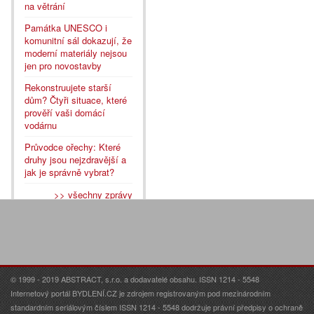
na větrání
Památka UNESCO i
komunitní sál dokazují, že
moderní materiály nejsou
jen pro novostavby
Rekonstruujete starší
dům? Čtyři situace, které
prověří vaši domácí
vodárnu
Průvodce ořechy: Které
druhy jsou nejzdravější a
jak je správně vybrat?
>> všechny zprávy
© 1999 - 2019 ABSTRACT, s.r.o. a dodavatelé obsahu. ISSN 1214 - 5548
Internetový portál BYDLENÍ.CZ je zdrojem registrovaným pod mezinárodním
standardním seriálovým číslem ISSN 1214 - 5548 dodržuje právní předpisy o ochraně