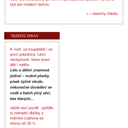
styl pro moderní domov
>> všechny články
TRŽIŠTĚ ZPRÁV
K moři, na koupaliště i na
první prázdniny. Letní
nezbytnosti, které ocení
děti i rodiče
Léto s dětmi znamená
jediné – mokré plavky,
písek úplně všude,
nekonečné dovádění ve
vodě a batoh plný věcí,
bez kterých...
Ještě není pozdě - pořiďte
si zahradní dlažby a
tvárnice Liastone se
slevou až 30 %