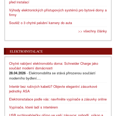
před instalací
Výhody elektronických přístupových systémů pro bytové domy a
firmy
Soutěž o 3 chytré palubní kamery do auta
>> všechny články
ELEKTROINSTALACE
Chytré nabíjení elektromobilu doma: Schneider Charge jako
součást moderní domácnosti
28.04.2026
- Elektromobilita se stává přirozenou součástí
moderního bydlení....
Interiér bez rušivých kabelů? Objevte elegantní zásuvkové
jednotky ASA
Elektroinstalace podle vás: navrhněte vypínače a zásuvky online
Vypínače, které ladí s interiérem
USB rychlonabíječky přímo ve vaší zásuvce: pohodlí, výkon a