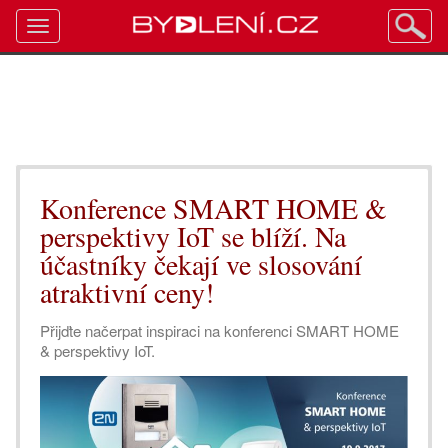
Toggle
navigation
Konference SMART HOME &
perspektivy IoT se blíží. Na
účastníky čekají ve slosování
atraktivní ceny!
Přijďte načerpat inspiraci na konferenci SMART HOME
& perspektivy IoT.