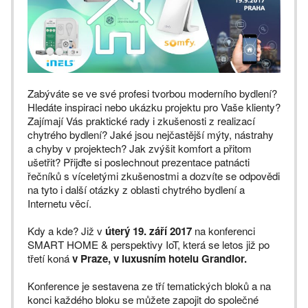
Zabýváte se ve své profesi tvorbou moderního bydlení?
Hledáte inspiraci nebo ukázku projektu pro Vaše klienty?
Zajímají Vás praktické rady i zkušenosti z realizací
chytrého bydlení? Jaké jsou nejčastější mýty, nástrahy
a chyby v projektech? Jak zvýšit komfort a přitom
ušetřit? Přijďte si poslechnout prezentace patnácti
řečníků s víceletými zkušenostmi a dozvíte se odpovědi
na tyto i další otázky z oblasti chytrého bydlení a
Internetu věcí.
Kdy a kde? Již v
úterý 19. září 2017
na konferenci
SMART HOME & perspektivy IoT, která se letos již po
třetí koná
v Praze, v luxusním hotelu Grandior.
Konference je sestavena ze tří tematických bloků a na
konci každého bloku se můžete zapojit do společné