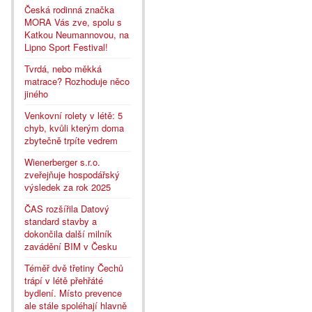
Česká rodinná značka
MORA Vás zve, spolu s
Katkou Neumannovou, na
Lipno Sport Festival!
Tvrdá, nebo měkká
matrace? Rozhoduje něco
jiného
Venkovní rolety v létě: 5
chyb, kvůli kterým doma
zbytečně trpíte vedrem
Wienerberger s.r.o.
zveřejňuje hospodářský
výsledek za rok 2025
ČAS rozšířila Datový
standard stavby a
dokončila další milník
zavádění BIM v Česku
Téměř dvě třetiny Čechů
trápí v létě přehřáté
bydlení. Místo prevence
ale stále spoléhají hlavně