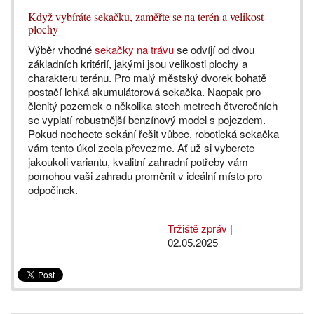
Když vybíráte sekačku, zaměřte se na terén a velikost
plochy
Výběr vhodné
sekačky na trávu
se odvíjí od dvou
základních kritérií, jakými jsou velikosti plochy a
charakteru terénu. Pro malý městský dvorek bohatě
postačí lehká akumulátorová sekačka. Naopak pro
členitý pozemek o několika stech metrech čtverečních
se vyplatí robustnější benzínový model s pojezdem.
Pokud nechcete sekání řešit vůbec, robotická sekačka
vám tento úkol zcela převezme. Ať už si vyberete
jakoukoli variantu, kvalitní zahradní potřeby vám
pomohou vaši zahradu proměnit v ideální místo pro
odpočinek.
Tržiště zpráv
|
02.05.2025