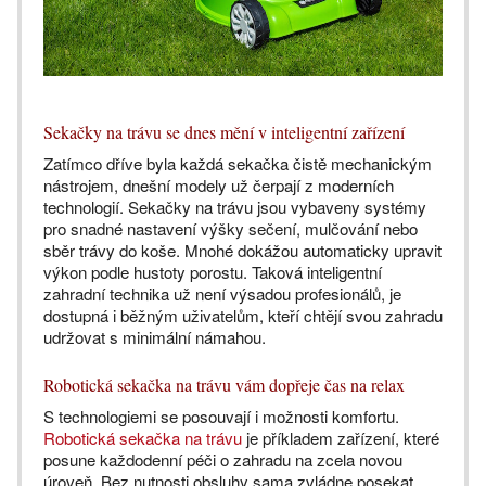
Sekačky na trávu se dnes mění v inteligentní zařízení
Zatímco dříve byla každá sekačka čistě mechanickým
nástrojem, dnešní modely už čerpají z moderních
technologií. Sekačky na trávu jsou vybaveny systémy
pro snadné nastavení výšky sečení, mulčování nebo
sběr trávy do koše. Mnohé dokážou automaticky upravit
výkon podle hustoty porostu. Taková inteligentní
zahradní technika už není výsadou profesionálů, je
dostupná i běžným uživatelům, kteří chtějí svou zahradu
udržovat s minimální námahou.
Robotická sekačka na trávu vám dopřeje čas na relax
S technologiemi se posouvají i možnosti komfortu.
Robotická sekačka na trávu
je příkladem zařízení, které
posune každodenní péči o zahradu na zcela novou
úroveň. Bez nutnosti obsluhy sama zvládne posekat