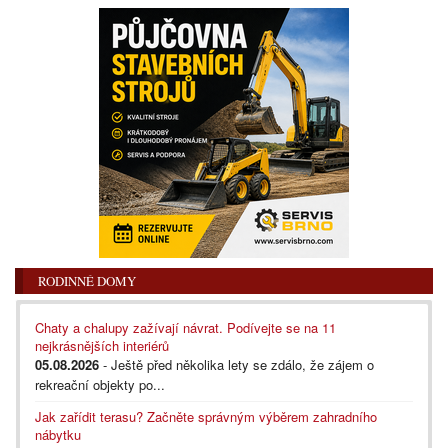
RODINNÉ DOMY
Chaty a chalupy zažívají návrat. Podívejte se na 11
nejkrásnějších interiérů
05.08.2026
- Ještě před několika lety se zdálo, že zájem o
rekreační objekty po...
Jak zařídit terasu? Začněte správným výběrem zahradního
nábytku