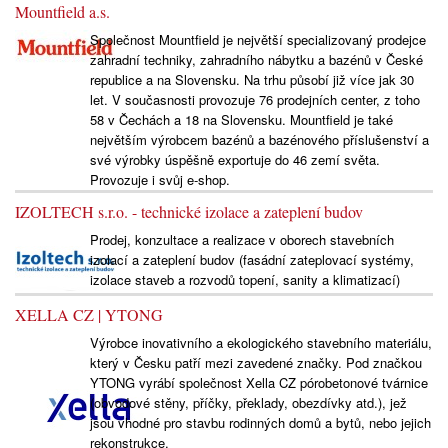
Mountfield a.s.
Společnost Mountfield je největší specializovaný prodejce
zahradní techniky, zahradního nábytku a bazénů v České
republice a na Slovensku. Na trhu působí již více jak 30
let. V současnosti provozuje 76 prodejních center, z toho
58 v Čechách a 18 na Slovensku. Mountfield je také
největším výrobcem bazénů a bazénového příslušenství a
své výrobky úspěšně exportuje do 46 zemí světa.
Provozuje i svůj e-shop.
IZOLTECH s.r.o. - technické izolace a zateplení budov
Prodej, konzultace a realizace v oborech stavebních
izolací a zateplení budov (fasádní zateplovací systémy,
izolace staveb a rozvodů topení, sanity a klimatizací)
XELLA CZ | YTONG
Výrobce inovativního a ekologického stavebního materiálu,
který v Česku patří mezi zavedené značky. Pod značkou
YTONG vyrábí společnost Xella CZ pórobetonové tvárnice
(obvodové stěny, příčky, překlady, obezdívky atd.), jež
jsou vhodné pro stavbu rodinných domů a bytů, nebo jejich
rekonstrukce.