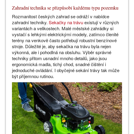
Zahradní technika se přizpůsobí každému typu pozemku
Rozmanitost českých zahrad se odráží v nabídce
zahradní techniky.
Sekačky na trávu
existují v různých
variantách a velikostech. Malé městské zahrádky si
vystačí s lehkými elektrickými modely, zatímco členité
terény na venkově často potřebují robustní benzínové
stroje. Důležité je, aby sekačka na trávu byla nejen
výkonná, ale i pohodlná na obsluhu. Výběr správné
techniky přitom usnadní mnoho detailů, jako jsou
ergonomická madla, tichý chod, snadné čištění i
jednoduché ovládání. I obyčejné sekání trávy tak může
být příjemnou rutinou.