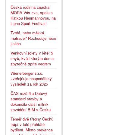
Česká rodinná značka
MORA Vás zve, spolu s
Katkou Neumannovou, na
Lipno Sport Festival!
Tvrdá, nebo měkká
matrace? Rozhoduje něco
jiného
Venkovní rolety v létě: 5
chyb, kvůli kterým doma
zbytečně trpíte vedrem
Wienerberger s.r.o.
zveřejňuje hospodářský
výsledek za rok 2025
ČAS rozšířila Datový
standard stavby a
dokončila další milník
zavádění BIM v Česku
Téměř dvě třetiny Čechů
trápí v létě přehřáté
bydlení. Místo prevence