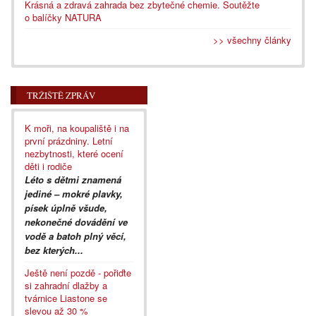
Krásná a zdravá zahrada bez zbytečné chemie. Soutěžte
o balíčky NATURA
>> všechny články
TRŽIŠTĚ ZPRÁV
K moři, na koupaliště i na
první prázdniny. Letní
nezbytnosti, které ocení
děti i rodiče
Léto s dětmi znamená
jediné – mokré plavky,
písek úplně všude,
nekonečné dovádění ve
vodě a batoh plný věcí,
bez kterých...
Ještě není pozdě - pořiďte
si zahradní dlažby a
tvárnice Liastone se
slevou až 30 %