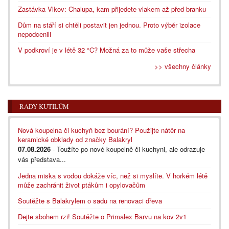
Zastávka Vlkov: Chalupa, kam přijedete vlakem až před branku
Dům na stáří si chtěli postavit jen jednou. Proto výběr izolace
nepodcenili
V podkroví je v létě 32 °C? Možná za to může vaše střecha
>> všechny články
RADY KUTILŮM
Nová koupelna či kuchyň bez bourání? Použijte nátěr na
keramické obklady od značky Balakryl
07.08.2026
- Toužíte po nové koupelně či kuchyni, ale odrazuje
vás představa...
Jedna miska s vodou dokáže víc, než si myslíte. V horkém létě
může zachránit život ptákům i opylovačům
Soutěžte s Balakrylem o sadu na renovaci dřeva
Dejte sbohem rzi! Soutěžte o Primalex Barvu na kov 2v1