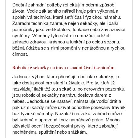
Dnešní zahradní potřeby reflektují moderní způsob
života. Vedle základního nářadí hraje prim výkonná a
spolehlivá technika, která šetří čas i fyzickou námahu.
Zahradní technika zahrnuje nejen sekačky, ale i další
pomocníky jako vertikutátory, foukače nebo zavlažovací
systémy. Všechny tyto nástroje umožňují udržet
zahradu zdravou, krásnou a funkční po celou sezónu. I
běžná údržba se s nimi promění v nenáročnou a rychlou
činnost.
Robotické sekačky na trávu usnadní život i seniorům
Jednou z výhod, které přinášejí robotické sekačky, je
také dostupnost pro starší uživatele. Pro ty, kteří již
nezvládají tlačit těžkou sekačku po nerovném pozemku,
jsou robotické sekačky na trávu doslova darem z
nebes. Jednoduše se nastaví, nainstaluje vodicí drát a
pak už si každý může užívat pohodlně posekaný trávník
bez fyzické námahy. Nezáleží na věku, zahrada může
být krásná a upravená i bez namáhavé práce. Mnoho
uživatelů ocení i bezpečnostní prvky, které zabraňují
nechtěnému spuštění nebo srážkám.