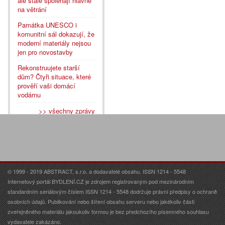
ale stále spoléhají hlavně
na větrání
Památka UNESCO i
komunitní sál dokazují, že
moderní materiály nejsou
jen pro novostavby
Rekonstruujete starší
dům? Čtyři situace, které
prověří vaši domácí
vodárnu
>> všechny zprávy
© 1999 - 2019 ABSTRACT, s.r.o. a dodavatelé obsahu. ISSN 1214 - 5548
Internetový portál BYDLENÍ.CZ je zdrojem registrovaným pod mezinárodním
standardním seriálovým číslem ISSN 1214 - 5548 dodržuje právní předpisy o ochraně
osobních údajů. Publikování nebo šíření obsahu serveru nebo jakékoliv části
zveřejněného materiálu jakoukoliv formou je bez předchozího písemného souhlasu
vydavatele zakázáno.