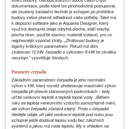
dokumentace, podle které lze plnohodnotně postupovat,
ale zkušený instalační technik je schopen po prohlídce
budovy velice přesně odhadnout vaše potřeby. Také má
k dispozici software jako je Aquarea Designer, který
využívá dostupné údaje (obytná plocha, stáří stavby,
plocha oken, použité stavivo, materiál izolace), pro co
nejpřesnější výpočet ztráty.
„Ztrátovost budovy je
logicky kritickým parametrem. Pokud má dům
ztrátovost 12 kW, čerpadlo s výkonem 9 kW ho zkrátka
nevytopí,“
vysvětluje Vanduch.
Parametry čerpadla
Základním parametrem čerpadla je jeho nominální
výkon v kW, který rovněž představuje maximální výkon
čerpadla při přesně stanovených podmínkách – tedy
určité venkovní teplotě a teplotě topné vody.
„Během
roku se teplota venkovního vzduchu samozřejmě mění,
ale výkon čerpadla zůstává stejný. Proto u čerpadel
hledejte údaje, při jaké venkovní teplotě pod nulou jsou
schopné ještě dodávat teplou vodu bez záložních
systémů a jakou má voda teplotu. My s ohledem na