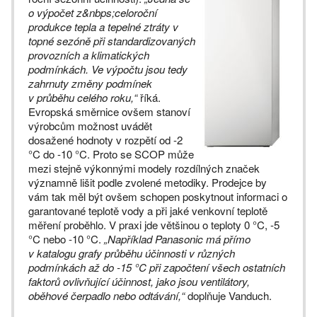
o výpočet z&nbps;celoroční
produkce tepla a tepelné ztráty v
topné sezóně při standardizovaných
provozních a klimatických
podmínkách. Ve výpočtu jsou tedy
zahrnuty změny podmínek
v průběhu celého roku,“
říká.
Evropská směrnice ovšem stanoví
výrobcům možnost uvádět
dosažené hodnoty v rozpětí od -2
°C do -10 °C. Proto se SCOP může
mezi stejně výkonnými modely rozdílných značek
významně lišit podle zvolené metodiky. Prodejce by
vám tak měl být ovšem schopen poskytnout informaci o
garantované teplotě vody a při jaké venkovní teplotě
měření proběhlo. V praxi jde většinou o teploty 0 °C, -5
°C nebo -10 °C.
„Například Panasonic má přímo
v katalogu grafy průběhu účinnosti v různých
podmínkách až do -15 °C při započtení všech ostatních
faktorů ovlivňující účinnost, jako jsou ventilátory,
oběhové čerpadlo nebo odtávání,“
doplňuje Vanduch.