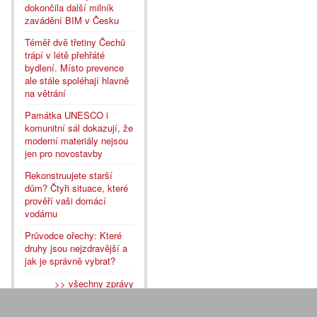
dokončila další milník
zavádění BIM v Česku
Téměř dvě třetiny Čechů
trápí v létě přehřáté
bydlení. Místo prevence
ale stále spoléhají hlavně
na větrání
Památka UNESCO i
komunitní sál dokazují, že
moderní materiály nejsou
jen pro novostavby
Rekonstruujete starší
dům? Čtyři situace, které
prověří vaši domácí
vodárnu
Průvodce ořechy: Které
druhy jsou nejzdravější a
jak je správně vybrat?
>> všechny zprávy