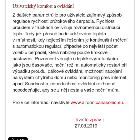
Uživatelský komfort a ovládání
Z dalších parametrů je pro uživatele zajímavý způsob
regulace rychlosti průtokového čerpadla. Rychlost
proudění v trubkách ovlivňuje rovnoměrnou distribuci
tepla. Tedy jak přesně bude udržována teplota
v místnosti, kdy nejlepším řešením je kontinuální měření
s automatickou regulací, případně co největší počet
voleb u čerpadel, která nabízejí pouze krokové
nastavení. Pozornost věnujte i doplňkovým funkcím
jako jsou časovače, noční režim, automatický restart při
výpadku proudu, dálkové ovládání, možnosti napojení
na systém chytrého domu nebo monitoring přes internet
apod. Snadnost a jednoduchost ovládání rozhodně
nepodceňujte, aby se z něj nestala vaše noční můra.
Pro vice informací navštivte
www.aircon.panasonic.eu
.
Tržiště zpráv
|
27.08.2019