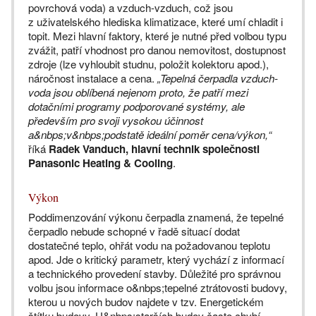
povrchová voda) a vzduch-vzduch, což jsou
z uživatelského hlediska klimatizace, které umí chladit i
topit. Mezi hlavní faktory, které je nutné před volbou typu
zvážit, patří vhodnost pro danou nemovitost, dostupnost
zdroje (lze vyhloubit studnu, položit kolektoru apod.),
náročnost instalace a cena.
„Tepelná čerpadla vzduch-
voda jsou oblíbená nejenom proto, že patří mezi
dotačními programy podporované systémy, ale
především pro svoji vysokou účinnost
a&nbps;v&nbps;podstatě ideální poměr cena/výkon,“
říká
Radek Vanduch, hlavní technik společnosti
Panasonic Heating & Cooling
.
Výkon
Poddimenzování výkonu čerpadla znamená, že tepelné
čerpadlo nebude schopné v řadě situací dodat
dostatečné teplo, ohřát vodu na požadovanou teplotu
apod. Jde o kritický parametr, který vychází z informací
a technického provedení stavby. Důležité pro správnou
volbu jsou informace o&nbps;tepelné ztrátovosti budovy,
kterou u nových budov najdete v tzv. Energetickém
štítku budovy. U&nbps;starších budov často chybí