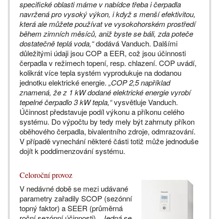
specifické oblasti máme v nabídce třeba i čerpadla
navržená pro vysoký výkon, i když s menší efektivitou,
která ale můžete používat ve vysokohorském prostředí
během zimních měsíců, aniž byste se báli, zda poteče
dostatečně teplá voda,“
dodává Vanduch. Dalšími
důležitými údaji jsou COP a EER, což jsou účinnosti
čerpadla v režimech topení, resp. chlazení. COP uvádí,
kolikrát více tepla systém vyprodukuje na dodanou
jednotku elektrické energie.
„COP 2,5 například
znamená, že z 1 kW dodané elektrické energie vyrobí
tepelné čerpadlo 3 kW tepla,“
vysvětluje Vanduch.
Účinnost představuje podíl výkonu a příkonu celého
systému. Do výpočtu by tedy mely být zahrnuty příkon
oběhového čerpadla, bivalentního zdroje, odmrazování.
V případě vynechání některé části totiž může jednoduše
dojít k poddimenzování systému.
Celoroční provoz
V nedávné době se mezi udávané
parametry zařadily SCOP (sezónní
topný faktor) a SEER (průměrná
roční sezónní účinnosti).
„Jedná se