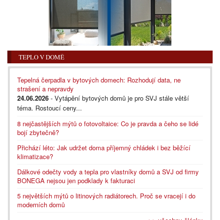
TEPLO V DOMĚ
Tepelná čerpadla v bytových domech: Rozhodují data, ne
strašení a nepravdy
24.06.2026
- Vytápění bytových domů je pro SVJ stále větší
téma. Rostoucí ceny...
8 nejčastějších mýtů o fotovoltaice: Co je pravda a čeho se lidé
bojí zbytečně?
Přichází léto: Jak udržet doma příjemný chládek i bez běžící
klimatizace?
Dálkové odečty vody a tepla pro vlastníky domů a SVJ od firmy
BONEGA nejsou jen podklady k fakturaci
5 největších mýtů o litinových radiátorech. Proč se vracejí i do
moderních domů