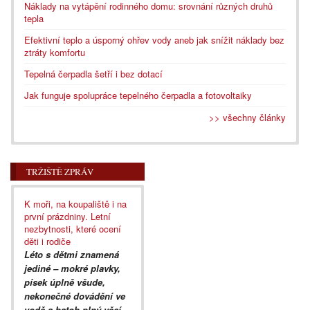
Náklady na vytápění rodinného domu: srovnání různých druhů
tepla
Efektivní teplo a úsporný ohřev vody aneb jak snížit náklady bez
ztráty komfortu
Tepelná čerpadla šetří i bez dotací
Jak funguje spolupráce tepelného čerpadla a fotovoltaiky
>> všechny články
TRŽIŠTĚ ZPRÁV
K moři, na koupaliště i na
první prázdniny. Letní
nezbytnosti, které ocení
děti i rodiče
Léto s dětmi znamená
jediné – mokré plavky,
písek úplně všude,
nekonečné dovádění ve
vodě a batoh plný věcí,