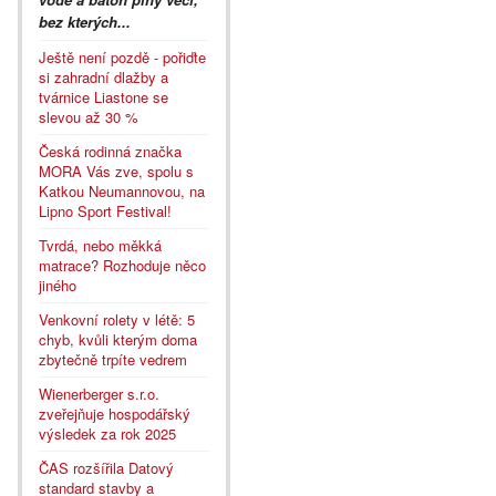
bez kterých...
Ještě není pozdě - pořiďte
si zahradní dlažby a
tvárnice Liastone se
slevou až 30 %
Česká rodinná značka
MORA Vás zve, spolu s
Katkou Neumannovou, na
Lipno Sport Festival!
Tvrdá, nebo měkká
matrace? Rozhoduje něco
jiného
Venkovní rolety v létě: 5
chyb, kvůli kterým doma
zbytečně trpíte vedrem
Wienerberger s.r.o.
zveřejňuje hospodářský
výsledek za rok 2025
ČAS rozšířila Datový
standard stavby a