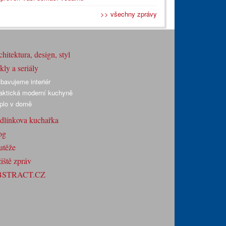
>> všechny zprávy
hitektura, design, styl
ly a seriály
bavujeme interiér
aktická moderní kuchyně
plo v domě
dlínkova kuchařka
og
utěže
iště zpráv
BSTRACT.CZ