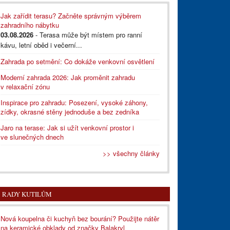
Jak zařídit terasu? Začněte správným výběrem
zahradního nábytku
03.08.2026
- Terasa může být místem pro ranní
kávu, letní oběd i večerní...
Zahrada po setmění: Co dokáže venkovní osvětlení
Moderní zahrada 2026: Jak proměnit zahradu
v relaxační zónu
Inspirace pro zahradu: Posezení, vysoké záhony,
zídky, okrasné stěny jednoduše a bez zedníka
Jaro na terase: Jak si užít venkovní prostor i
ve slunečných dnech
>> všechny články
RADY KUTILŮM
Nová koupelna či kuchyň bez bourání? Použijte nátěr
na keramické obklady od značky Balakryl