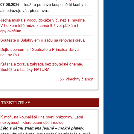
07.08.2026
- Toužíte po nové koupelně či kuchyni,
ale odrazuje vás představa...
Jedna miska s vodou dokáže víc, než si myslíte.
V horkém létě může zachránit život ptákům i
opylovačům
Soutěžte s Balakrylem o sadu na renovaci dřeva
Dejte sbohem rzi! Soutěžte o Primalex Barvu
na kov 2v1
Krásná a zdravá zahrada bez zbytečné chemie.
Soutěžte o balíčky NATURA
>> všechny články
TRŽIŠTĚ ZPRÁV
K moři, na koupaliště i na první prázdniny. Letní
nezbytnosti, které ocení děti i rodiče
Léto s dětmi znamená jediné – mokré plavky,
písek úplně všude, nekonečné dovádění ve vodě