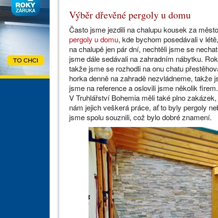
Výběr dřevěné pergoly u domu
Často jsme jezdili na chalupu kousek za město a
pergoly u domu
, kde bychom posedávali v létě
na chalupě jen pár dní, nechtěli jsme se necha
jsme dále sedávali na zahradním nábytku. Rok
takže jsme se rozhodli na onu chatu přestěhova
horka denně na zahradě nezvládneme, takže jsme
jsme na reference a oslovili jsme několik fire
V Truhlářství Bohemia měli také plno zakázek, 
nám jejich veškerá práce, ať to byly pergoly n
jsme spolu souznili, což bylo dobré znamení.