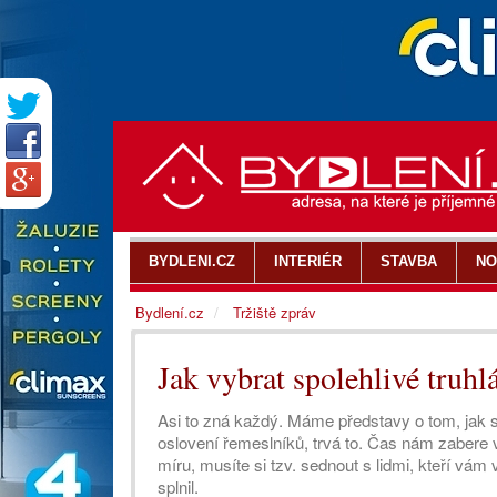
BYDLENI.CZ
INTERIÉR
STAVBA
NO
Bydlení.cz
Tržiště zpráv
Jak vybrat spolehlivé truhlá
Asi to zná každý. Máme představy o tom, jak 
oslovení řemeslníků, trvá to. Čas nám zabere 
míru, musíte si tzv. sednout s lidmi, kteří vám
splnil.