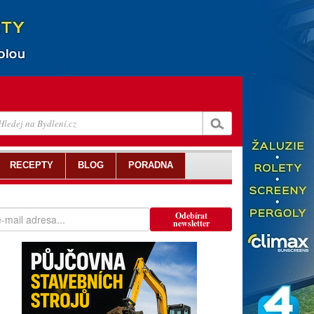
RECEPTY
BLOG
PORADNA
Odebírat
newsletter