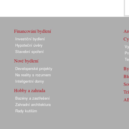
Financování bydlení
Arc
Cyk
Investiční bydlení
Hypoteční úvěry
Vy
Stavební spoření
Pr
Te
Nové bydlení
By
Developerské projekty
Na reality s rozumem
Bl
Inteligentní domy
So
Hobby a zahrada
Trž
Bazény a zastřešení
A
Zahradní architektura
Rady kutilům