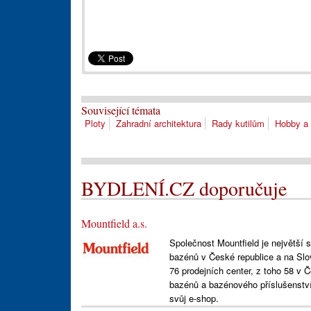
Související témata
Ploty
Zahradní architektura
Rady kutilům
Hobby a
BYDLENÍ.CZ doporučuje
Mountfield a.s.
Společnost Mountfield je největší 
bazénů v České republice a na Slov
76 prodejních center, z toho 58 v
bazénů a bazénového příslušenství
svůj e-shop.