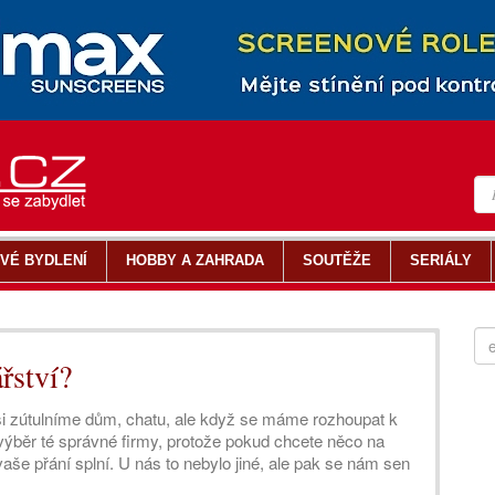
VÉ BYDLENÍ
HOBBY A ZAHRADA
SOUTĚŽE
SERIÁLY
řství?
si zútulníme dům, chatu, ale když se máme rozhoupat k
výběr té správné firmy, protože pokud chcete něco na
 vaše přání splní. U nás to nebylo jiné, ale pak se nám sen