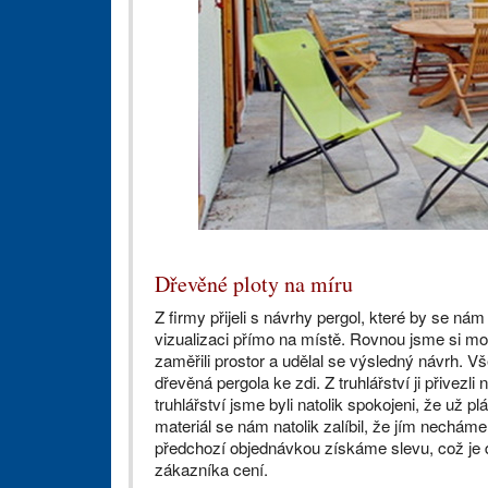
Dřevěné ploty na míru
Z firmy přijeli s návrhy pergol, které by se ná
vizualizaci přímo na místě. Rovnou jsme si moh
zaměřili prostor a udělal se výsledný návrh. V
dřevěná pergola ke zdi. Z truhlářství ji přivezl
truhlářství jsme byli natolik spokojeni, že už p
materiál se nám natolik zalíbil, že jím nechám
předchozí objednávkou získáme slevu, což je dal
zákazníka cení.