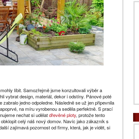
m mohly líbit. Samozřejmě jsme konzultovali výběr a
li vybrat design, materiál, dekor i odstíny. Pánové poté
še zabralo jedno odpoledne. Následně se už jen připevnila
i napoprvé, na míru vyrobenou a seděla perfektně. S prací
lánujeme nechat si udělat
dřevěné ploty
, protože tento
e obklopit celý náš nový domov. Navíc jako zákazník s
ší zajímavá pozornost od firmy, která, jak je vidět, si