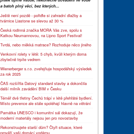
a batoh plný věcí, bez kterých...
Ještě není pozdě - pořiďte si zahradní dlažby a
tvárnice Liastone se slevou až 30 %
Česká rodinná značka MORA Vás zve, spolu s
Katkou Neumannovou, na Lipno Sport Festival!
Tvrdá, nebo měkká matrace? Rozhoduje něco jiného
Venkovní rolety v létě: 5 chyb, kvůli kterým doma
zbytečně trpíte vedrem
Wienerberger s.r.o. zveřejňuje hospodářský výsledek
za rok 2025
ČAS rozšířila Datový standard stavby a dokončila
další milník zavádění BIM v Česku
Téměř dvě třetiny Čechů trápí v létě přehřáté bydlení.
Místo prevence ale stále spoléhají hlavně na větrání
Památka UNESCO i komunitní sál dokazují, že
moderní materiály nejsou jen pro novostavby
Rekonstruujete starší dům? Čtyři situace, které
prověří vaši domácí vodárnu