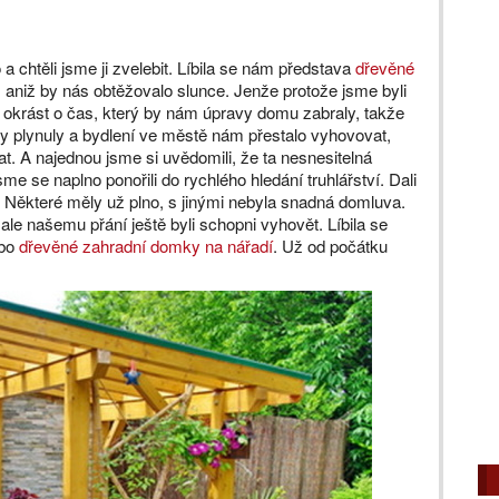
 chtěli jsme ji zvelebit. Líbila se nám představa
dřevěné
, aniž by nás obtěžovalo slunce. Jenže protože jsme byli
t okrást o čas, který by nám úpravy domu zabraly, takže
y plynuly a bydlení ve městě nám přestalo vyhovovat,
t. A najednou jsme si uvědomili, že ta nesnesitelná
 se naplno ponořili do rychlého hledání truhlářství. Dali
m. Některé měly už plno, s jinými nebyla snadná domluva.
ale našemu přání ještě byli schopni vyhovět. Líbila se
ebo
dřevěné zahradní domky na nářadí
. Už od počátku