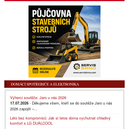
DOMÁCÍ SPOTŘEBIČE A ELEKTRONIKA
Výherci soutěže: Jaro u nás 2026
17.07.2026
- Děkujeme všem, kteří se do soutěže Jaro u nás
2026 zapojili –...
Léto bez kompromisů: Jak si letos doma vychutnat chladivý
komfort s LG DUALCOOL