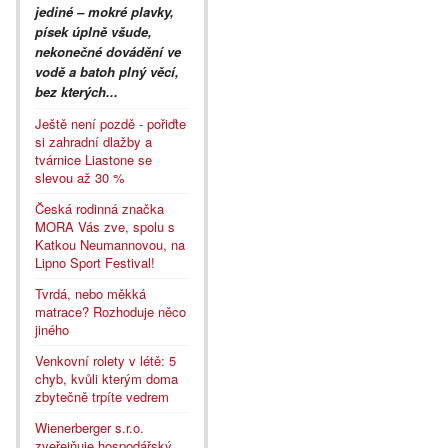
jediné – mokré plavky,
písek úplně všude,
nekonečné dovádění ve
vodě a batoh plný věcí,
bez kterých...
Ještě není pozdě - pořiďte
si zahradní dlažby a
tvárnice Liastone se
slevou až 30 %
Česká rodinná značka
MORA Vás zve, spolu s
Katkou Neumannovou, na
Lipno Sport Festival!
Tvrdá, nebo měkká
matrace? Rozhoduje něco
jiného
Venkovní rolety v létě: 5
chyb, kvůli kterým doma
zbytečně trpíte vedrem
Wienerberger s.r.o.
zveřejňuje hospodářský