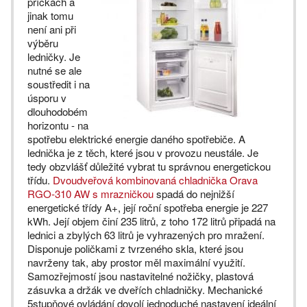
příčkách a
jinak tomu
není ani při
výběru
ledničky. Je
nutné se ale
soustředit i na
úsporu v
dlouhodobém
horizontu - na
spotřebu elektrické energie daného spotřebiče. A
lednička je z těch, které jsou v provozu neustále. Je
tedy obzvlášť důležité vybrat tu správnou energetickou
třídu.
Dvoudveřová kombinovaná chladnička Orava
RGO-310 AW s mrazničkou
spadá do nejnižší
energetické třídy A+, její roční spotřeba energie je 227
kWh. Její objem činí 235 litrů, z toho 172 litrů připadá na
lednici a zbylých 63 litrů je vyhrazených pro mražení.
Disponuje poličkami z tvrzeného skla, které jsou
navrženy tak, aby prostor měl maximální využití.
Samozřejmostí jsou nastavitelné nožičky, plastová
zásuvka a držák ve dveřích chladničky. Mechanické
5stupňové ovládání dovolí jednoduché nastavení ideální