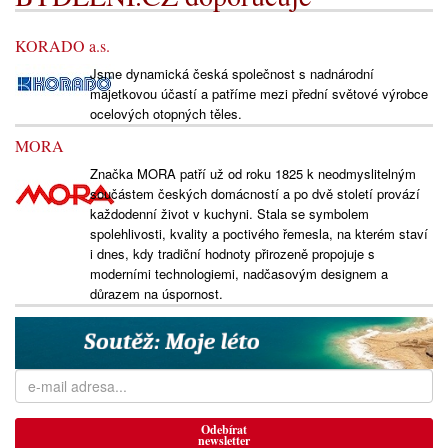
KORADO a.s.
Jsme dynamická česká společnost s nadnárodní
majetkovou účastí a patříme mezi přední světové výrobce
ocelových otopných těles.
MORA
Značka MORA patří už od roku 1825 k neodmyslitelným
součástem českých domácností a po dvě století provází
každodenní život v kuchyni. Stala se symbolem
spolehlivosti, kvality a poctivého řemesla, na kterém staví
i dnes, kdy tradiční hodnoty přirozeně propojuje s
moderními technologiemi, nadčasovým designem a
důrazem na úspornost.
Odebírat
newsletter