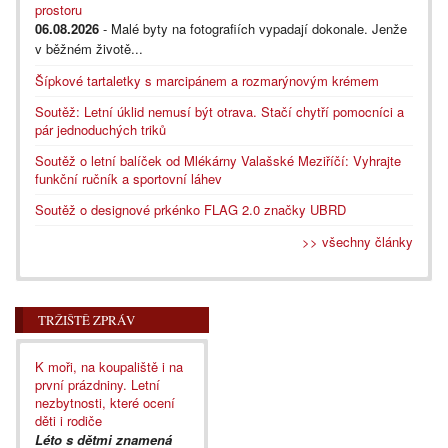
prostoru
06.08.2026
- Malé byty na fotografiích vypadají dokonale. Jenže
v běžném životě...
Šípkové tartaletky s marcipánem a rozmarýnovým krémem
Soutěž: Letní úklid nemusí být otrava. Stačí chytří pomocníci a
pár jednoduchých triků
Soutěž o letní balíček od Mlékárny Valašské Meziříčí: Vyhrajte
funkční ručník a sportovní láhev
Soutěž o designové prkénko FLAG 2.0 značky UBRD
>> všechny články
TRŽIŠTĚ ZPRÁV
K moři, na koupaliště i na
první prázdniny. Letní
nezbytnosti, které ocení
děti i rodiče
Léto s dětmi znamená