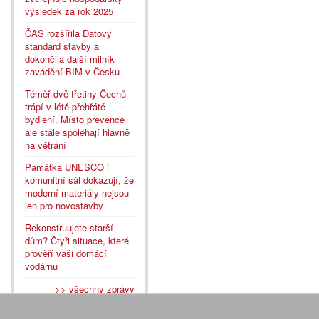
výsledek za rok 2025
ČAS rozšířila Datový
standard stavby a
dokončila další milník
zavádění BIM v Česku
Téměř dvě třetiny Čechů
trápí v létě přehřáté
bydlení. Místo prevence
ale stále spoléhají hlavně
na větrání
Památka UNESCO i
komunitní sál dokazují, že
moderní materiály nejsou
jen pro novostavby
Rekonstruujete starší
dům? Čtyři situace, které
prověří vaši domácí
vodárnu
>> všechny zprávy