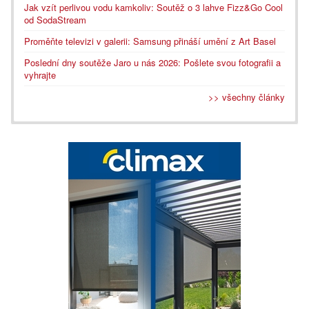
Jak vzít perlivou vodu kamkoliv: Soutěž o 3 lahve Fizz&Go Cool
od SodaStream
Proměňte televizi v galerii: Samsung přináší umění z Art Basel
Poslední dny soutěže Jaro u nás 2026: Pošlete svou fotografii a
vyhrajte
>> všechny články