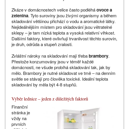
Zkáze v domácnostech velice často podléhá
ovoce a
zelenina
. Tyto suroviny jsou živými organismy a během
skladování většinou přichází o vodu a aromatické látky.
Nejideálnějším místem pro skladování jsou větratelné
sklepy – je tam nízká teplota a vysoká relativní vlhkost.
Dalšími faktory, které ovlivňují trvanlivost těchto surovin,
je druh, odrůda a stupeň zralosti.
Zvláštní nároky na skladování mají třeba
brambory
.
Přestože konzumovány jsou v téměř každé
domácnosti, ne všude probíhá skladování tak, jak by
mělo. Brambory je nutné skladovat ve tmě – na denním
světle se stávají pro člověka toxické. Ideální teplota
skladování by měla být 4-8 stupňů.
Výběr lednice – jeden z důležitých faktorů
Finanční
stránka je
vždy na
prvních