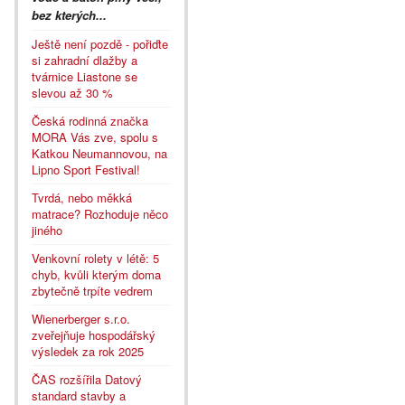
bez kterých...
Ještě není pozdě - pořiďte
si zahradní dlažby a
tvárnice Liastone se
slevou až 30 %
Česká rodinná značka
MORA Vás zve, spolu s
Katkou Neumannovou, na
Lipno Sport Festival!
Tvrdá, nebo měkká
matrace? Rozhoduje něco
jiného
Venkovní rolety v létě: 5
chyb, kvůli kterým doma
zbytečně trpíte vedrem
Wienerberger s.r.o.
zveřejňuje hospodářský
výsledek za rok 2025
ČAS rozšířila Datový
standard stavby a