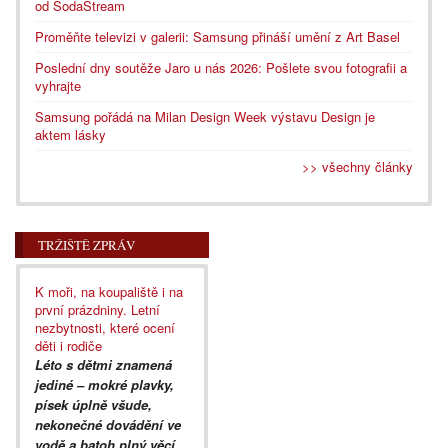
od SodaStream
Proměňte televizi v galerii: Samsung přináší umění z Art Basel
Poslední dny soutěže Jaro u nás 2026: Pošlete svou fotografii a
vyhrajte
Samsung pořádá na Milan Design Week výstavu Design je
aktem lásky
>> všechny články
TRŽIŠTĚ ZPRÁV
K moři, na koupaliště i na
první prázdniny. Letní
nezbytnosti, které ocení
děti i rodiče
Léto s dětmi znamená
jediné – mokré plavky,
písek úplně všude,
nekonečné dovádění ve
vodě a batoh plný věcí,