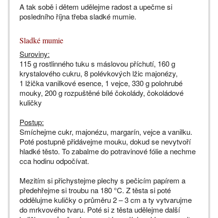
A tak sobě i dětem udělejme radost a upečme si
posledního října třeba sladké mumie.
Sladké mumie
Suroviny:
115 g rostlinného tuku s máslovou příchutí, 160 g
krystalového cukru, 8 polévkových lžic majonézy,
1 lžička vanilkové esence, 1 vejce, 330 g polohrubé
mouky, 200 g rozpuštěné bílé čokolády, čokoládové
kuličky
Postup:
Smíchejme cukr, majonézu, margarín, vejce a vanilku.
Poté postupně přidávejme mouku, dokud se nevytvoří
hladké těsto. To zabalme do potravinové fólie a nechme
cca hodinu odpočívat.
Mezitím si přichystejme plechy s pečicím papírem a
předehřejme si troubu na 180 °C. Z těsta si poté
oddělujme kuličky o průměru 2 – 3 cm a ty vytvarujme
do mrkvového tvaru. Poté si z těsta udělejme další