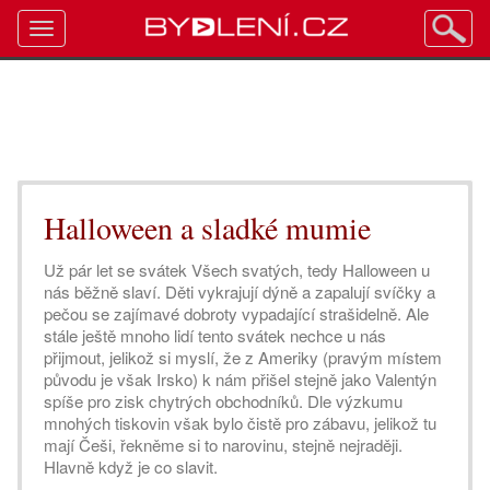
Toggle
navigation
Halloween a sladké mumie
Už pár let se svátek Všech svatých, tedy Halloween u
nás běžně slaví. Děti vykrajují dýně a zapalují svíčky a
pečou se zajímavé dobroty vypadající strašidelně. Ale
stále ještě mnoho lidí tento svátek nechce u nás
přijmout, jelikož si myslí, že z Ameriky (pravým místem
původu je však Irsko) k nám přišel stejně jako Valentýn
spíše pro zisk chytrých obchodníků. Dle výzkumu
mnohých tiskovin však bylo čistě pro zábavu, jelikož tu
mají Češi, řekněme si to narovinu, stejně nejraději.
Hlavně když je co slavit.