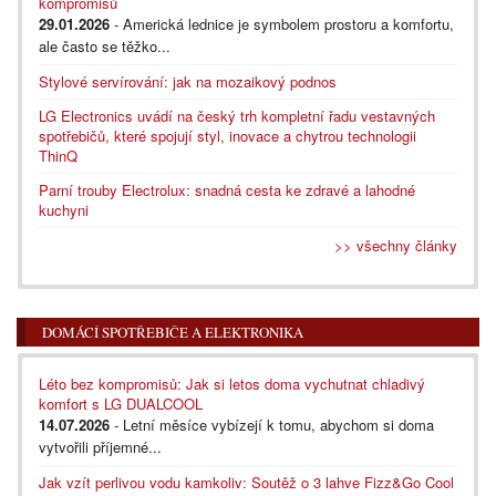
kompromisů
29.01.2026
- Americká lednice je symbolem prostoru a komfortu,
ale často se těžko...
Stylové servírování: jak na mozaikový podnos
LG Electronics uvádí na český trh kompletní řadu vestavných
spotřebičů, které spojují styl, inovace a chytrou technologii
ThinQ
Parní trouby Electrolux: snadná cesta ke zdravé a lahodné
kuchyni
>> všechny články
DOMÁCÍ SPOTŘEBIČE A ELEKTRONIKA
Léto bez kompromisů: Jak si letos doma vychutnat chladivý
komfort s LG DUALCOOL
14.07.2026
- Letní měsíce vybízejí k tomu, abychom si doma
vytvořili příjemné...
Jak vzít perlivou vodu kamkoliv: Soutěž o 3 lahve Fizz&Go Cool