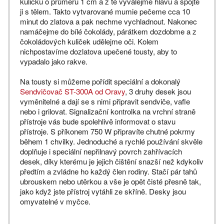
kuličku o průměru 1 cm a z té vyválejme hlavu a spojte
ji s tělem. Takto vytvarované mumie pečeme cca 10
minut do zlatova a pak nechme vychladnout. Nakonec
namáčejme do bílé čokolády, párátkem dozdobme a z
čokoládových kuliček udělejme oči. Kolem
nichpostavíme dozlatova upečené tousty, aby to
vypadalo jako rakve.
Na tousty si můžeme pořídit speciální a dokonalý
Sendvičovač ST-300A od Oravy
, 3 druhy desek jsou
vyměnitelné a dají se s nimi připravit sendviče, vafle
nebo i grilovat. Signalizační kontrolka na vrchní straně
přístroje vás bude spolehlivě informovat o stavu
přístroje. S příkonem 750 W připravíte chutné pokrmy
během 1 chvilky. Jednoduché a rychlé používání skvěle
doplňuje i speciální nepřilnavý povrch zahřívacích
desek, díky kterému je jejich čištění snazší než kdykoliv
předtím a zvládne ho každý člen rodiny. Stačí pár tahů
ubrouskem nebo utěrkou a vše je opět čisté přesně tak,
jako když jste přístroj vytáhli ze skříně. Desky jsou
omyvatelné v myčce.