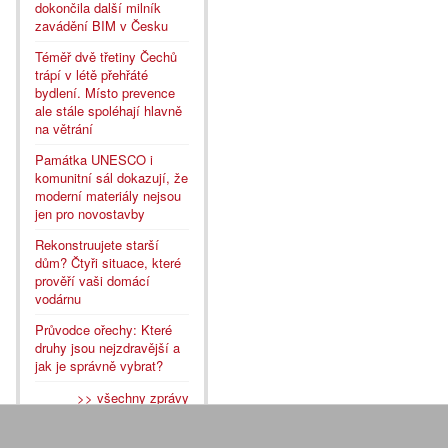
dokončila další milník
zavádění BIM v Česku
Téměř dvě třetiny Čechů
trápí v létě přehřáté
bydlení. Místo prevence
ale stále spoléhají hlavně
na větrání
Památka UNESCO i
komunitní sál dokazují, že
moderní materiály nejsou
jen pro novostavby
Rekonstruujete starší
dům? Čtyři situace, které
prověří vaši domácí
vodárnu
Průvodce ořechy: Které
druhy jsou nejzdravější a
jak je správně vybrat?
>> všechny zprávy