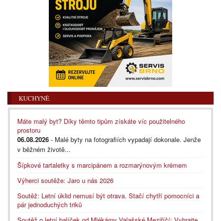
KUCHYNĚ
Máte malý byt? Díky těmto tipům získáte víc použitelného
prostoru
06.08.2026
- Malé byty na fotografiích vypadají dokonale. Jenže
v běžném životě...
Šípkové tartaletky s marcipánem a rozmarýnovým krémem
Výherci soutěže: Jaro u nás 2026
Soutěž: Letní úklid nemusí být otrava. Stačí chytří pomocníci a
pár jednoduchých triků
Soutěž o letní balíček od Mlékárny Valašské Meziříčí: Vyhrajte