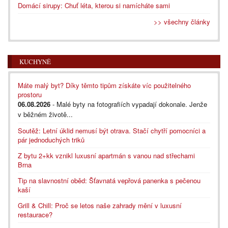
Domácí sirupy: Chuť léta, kterou si namícháte sami
>> všechny články
KUCHYNĚ
Máte malý byt? Díky těmto tipům získáte víc použitelného
prostoru
06.08.2026
- Malé byty na fotografiích vypadají dokonale. Jenže
v běžném životě...
Soutěž: Letní úklid nemusí být otrava. Stačí chytří pomocníci a
pár jednoduchých triků
Z bytu 2+kk vznikl luxusní apartmán s vanou nad střechami
Brna
Tip na slavnostní oběd: Šťavnatá vepřová panenka s pečenou
kaší
Grill & Chill: Proč se letos naše zahrady mění v luxusní
restaurace?