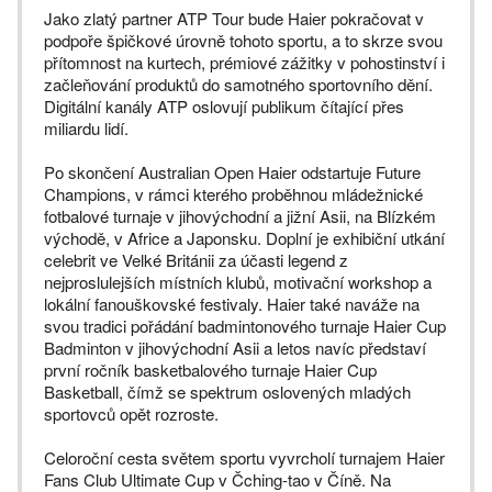
Jako zlatý partner ATP Tour bude Haier pokračovat v
podpoře špičkové úrovně tohoto sportu, a to skrze svou
přítomnost na kurtech, prémiové zážitky v pohostinství i
začleňování produktů do samotného sportovního dění.
Digitální kanály ATP oslovují publikum čítající přes
miliardu lidí.
Po skončení Australian Open Haier odstartuje Future
Champions, v rámci kterého proběhnou mládežnické
fotbalové turnaje v jihovýchodní a jižní Asii, na Blízkém
východě, v Africe a Japonsku. Doplní je exhibiční utkání
celebrit ve Velké Británii za účasti legend z
nejproslulejších místních klubů, motivační workshop a
lokální fanouškovské festivaly. Haier také naváže na
svou tradici pořádání badmintonového turnaje Haier Cup
Badminton v jihovýchodní Asii a letos navíc představí
první ročník basketbalového turnaje Haier Cup
Basketball, čímž se spektrum oslovených mladých
sportovců opět rozroste.
Celoroční cesta světem sportu vyvrcholí turnajem Haier
Fans Club Ultimate Cup v Čching-tao v Číně. Na