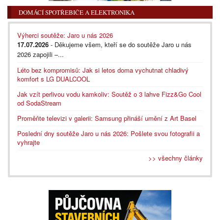
DOMÁCÍ SPOTŘEBIČE A ELEKTRONIKA
Výherci soutěže: Jaro u nás 2026
17.07.2026
- Děkujeme všem, kteří se do soutěže Jaro u nás
2026 zapojili –...
Léto bez kompromisů: Jak si letos doma vychutnat chladivý
komfort s LG DUALCOOL
Jak vzít perlivou vodu kamkoliv: Soutěž o 3 lahve Fizz&Go Cool
od SodaStream
Proměňte televizi v galerii: Samsung přináší umění z Art Basel
Poslední dny soutěže Jaro u nás 2026: Pošlete svou fotografii a
vyhrajte
>> všechny články