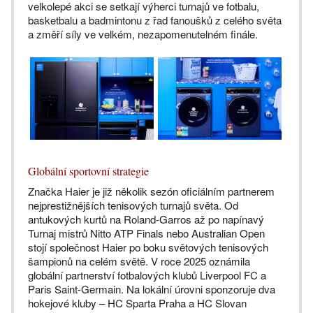
velkolepé akci se setkají výherci turnajů ve fotbalu,
basketbalu a badmintonu z řad fanoušků z celého světa
a změří síly ve velkém, nezapomenutelném finále.
Globální sportovní strategie
Značka Haier je již několik sezón oficiálním partnerem
nejprestižnějších tenisových turnajů světa. Od
antukových kurtů na Roland-Garros až po napínavý
Turnaj mistrů Nitto ATP Finals nebo Australian Open
stojí společnost Haier po boku světových tenisových
šampionů na celém světě. V roce 2025 oznámila
globální partnerství fotbalových klubů Liverpool FC a
Paris Saint-Germain. Na lokální úrovni sponzoruje dva
hokejové kluby – HC Sparta Praha a HC Slovan