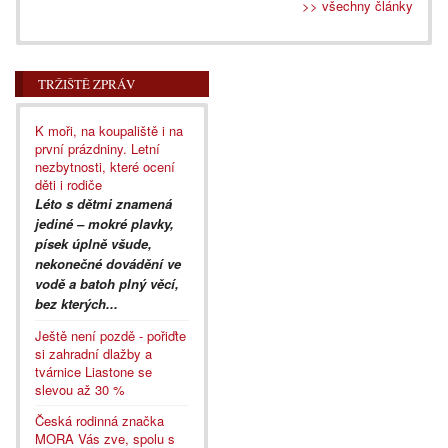
>> všechny články
TRŽIŠTĚ ZPRÁV
K moři, na koupaliště i na
první prázdniny. Letní
nezbytnosti, které ocení
děti i rodiče
Léto s dětmi znamená
jediné – mokré plavky,
písek úplně všude,
nekonečné dovádění ve
vodě a batoh plný věcí,
bez kterých...
Ještě není pozdě - pořiďte
si zahradní dlažby a
tvárnice Liastone se
slevou až 30 %
Česká rodinná značka
MORA Vás zve, spolu s