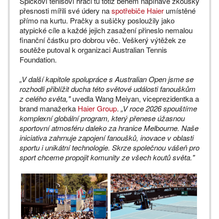
Špičkoví tenisoví hráči tu totiž během napínavé zkoušky
přesnosti mířili své údery na
spotřebiče Haier
umístěné
přímo na kurtu. Pračky a sušičky posloužily jako
atypické cíle a každé jejich zasažení přineslo nemalou
finanční částku pro dobrou věc. Veškerý výtěžek ze
soutěže putoval k organizaci Australian Tennis
Foundation.
„V další kapitole spolupráce s Australian Open jsme se
rozhodli přiblížit ducha této světové události fanouškům
z celého světa,"
uvedla Wang Meiyan, viceprezidentka a
brand manažerka
Haier Group
.
„V roce 2026 spouštíme
komplexní globální program, který přenese úžasnou
sportovní atmosféru daleko za hranice Melbourne. Naše
iniciativa zahrnuje zapojení fanoušků, inovace v oblasti
sportu i unikátní technologie. Skrze společnou vášeň pro
sport chceme propojit komunity ze všech koutů světa."