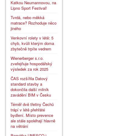
Katkou Neumannovou, na
Lipno Sport Festival!
Tvrdá, nebo měkká
matrace? Rozhoduje něco
jiného
Venkovní rolety v létě: 5
chyb, kvůli kterým doma
zbytečně trpíte vedrem
Wienerberger s.r.o.
zveřejňuje hospodářský
výsledek za rok 2025
ČAS rozšířila Datový
standard stavby a
dokončila další milník
zavádění BIM v Česku
Téměř dvě třetiny Čechů
trápí v létě přehřáté
bydlení. Místo prevence
ale stále spoléhají hlavně
na větrání
Památka UNESCO i