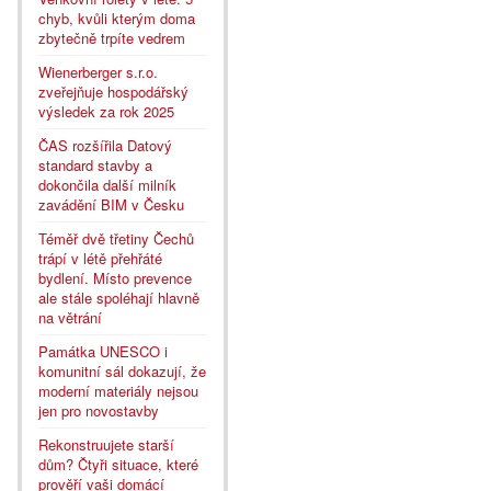
chyb, kvůli kterým doma
zbytečně trpíte vedrem
Wienerberger s.r.o.
zveřejňuje hospodářský
výsledek za rok 2025
ČAS rozšířila Datový
standard stavby a
dokončila další milník
zavádění BIM v Česku
Téměř dvě třetiny Čechů
trápí v létě přehřáté
bydlení. Místo prevence
ale stále spoléhají hlavně
na větrání
Památka UNESCO i
komunitní sál dokazují, že
moderní materiály nejsou
jen pro novostavby
Rekonstruujete starší
dům? Čtyři situace, které
prověří vaši domácí