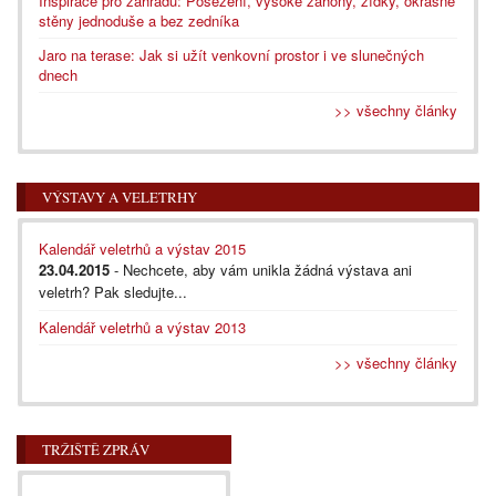
Inspirace pro zahradu: Posezení, vysoké záhony, zídky, okrasné
stěny jednoduše a bez zedníka
Jaro na terase: Jak si užít venkovní prostor i ve slunečných
dnech
>> všechny články
VÝSTAVY A VELETRHY
Kalendář veletrhů a výstav 2015
23.04.2015
- Nechcete, aby vám unikla žádná výstava ani
veletrh? Pak sledujte...
Kalendář veletrhů a výstav 2013
>> všechny články
TRŽIŠTĚ ZPRÁV