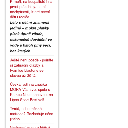
K moři, na koupaliště i na
první prázdniny. Letní
nezbytnosti, které ocení
děti i rodiče
Léto s dětmi znamená
jediné – mokré plavky,
písek úplně všude,
nekonečné dovádění ve
vodě a batoh plný věcí,
bez kterých...
Ještě není pozdě - pořiďte
si zahradní dlažby a
tvárnice Liastone se
slevou až 30 %
Česká rodinná značka
MORA Vás zve, spolu s
Katkou Neumannovou, na
Lipno Sport Festival!
Tvrdá, nebo měkká
matrace? Rozhoduje něco
jiného
Venkovní rolety v létě: 5