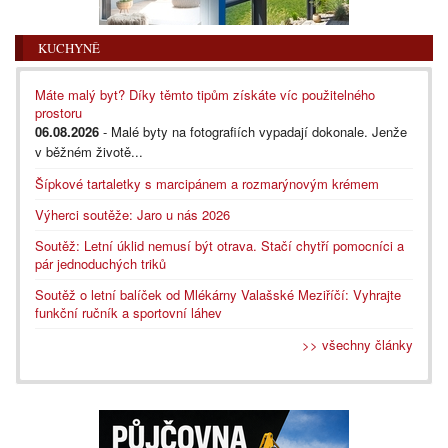
KUCHYNĚ
Máte malý byt? Díky těmto tipům získáte víc použitelného
prostoru
06.08.2026
- Malé byty na fotografiích vypadají dokonale. Jenže
v běžném životě...
Šípkové tartaletky s marcipánem a rozmarýnovým krémem
Výherci soutěže: Jaro u nás 2026
Soutěž: Letní úklid nemusí být otrava. Stačí chytří pomocníci a
pár jednoduchých triků
Soutěž o letní balíček od Mlékárny Valašské Meziříčí: Vyhrajte
funkční ručník a sportovní láhev
>> všechny články