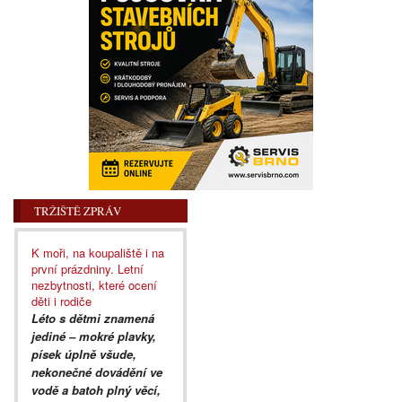
TRŽIŠTĚ ZPRÁV
K moři, na koupaliště i na
první prázdniny. Letní
nezbytnosti, které ocení
děti i rodiče
Léto s dětmi znamená
jediné – mokré plavky,
písek úplně všude,
nekonečné dovádění ve
vodě a batoh plný věcí,