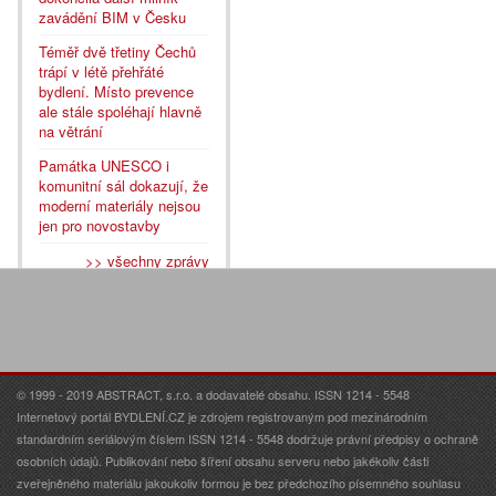
zavádění BIM v Česku
Téměř dvě třetiny Čechů
trápí v létě přehřáté
bydlení. Místo prevence
ale stále spoléhají hlavně
na větrání
Památka UNESCO i
komunitní sál dokazují, že
moderní materiály nejsou
jen pro novostavby
>> všechny zprávy
© 1999 - 2019 ABSTRACT, s.r.o. a dodavatelé obsahu. ISSN 1214 - 5548
Internetový portál BYDLENÍ.CZ je zdrojem registrovaným pod mezinárodním
standardním seriálovým číslem ISSN 1214 - 5548 dodržuje právní předpisy o ochraně
osobních údajů. Publikování nebo šíření obsahu serveru nebo jakékoliv části
zveřejněného materiálu jakoukoliv formou je bez předchozího písemného souhlasu