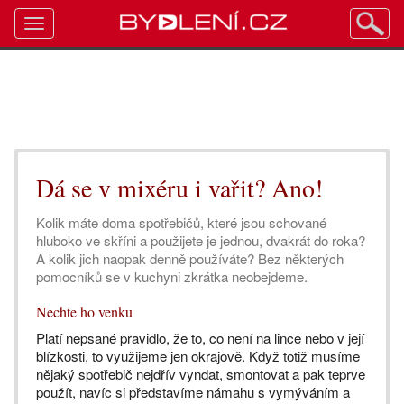
Toggle
navigation
Dá se v mixéru i vařit? Ano!
Kolik máte doma spotřebičů, které jsou schované
hluboko ve skříni a použijete je jednou, dvakrát do roka?
A kolik jich naopak denně používáte? Bez některých
pomocníků se v kuchyni zkrátka neobejdeme.
Nechte ho venku
Platí nepsané pravidlo, že to, co není na lince nebo v její
blízkosti, to využijeme jen okrajově. Když totiž musíme
nějaký spotřebič nejdřív vyndat, smontovat a pak teprve
použít, navíc si představíme námahu s vymýváním a