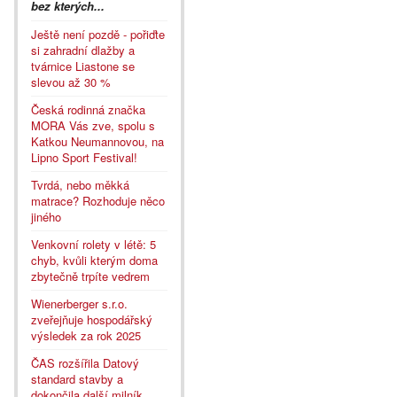
bez kterých...
Ještě není pozdě - pořiďte
si zahradní dlažby a
tvárnice Liastone se
slevou až 30 %
Česká rodinná značka
MORA Vás zve, spolu s
Katkou Neumannovou, na
Lipno Sport Festival!
Tvrdá, nebo měkká
matrace? Rozhoduje něco
jiného
Venkovní rolety v létě: 5
chyb, kvůli kterým doma
zbytečně trpíte vedrem
Wienerberger s.r.o.
zveřejňuje hospodářský
výsledek za rok 2025
ČAS rozšířila Datový
standard stavby a
dokončila další milník