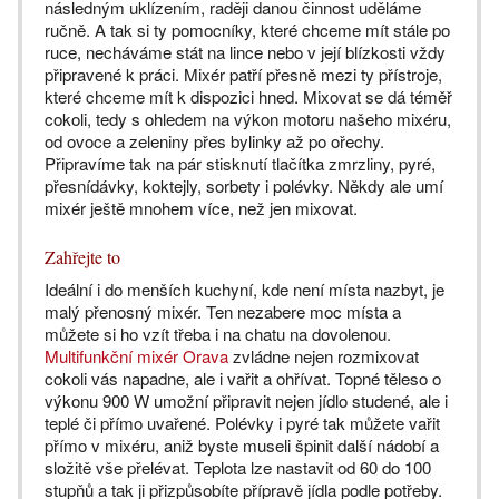
následným uklízením, raději danou činnost uděláme
ručně. A tak si ty pomocníky, které chceme mít stále po
ruce, necháváme stát na lince nebo v její blízkosti vždy
připravené k práci. Mixér patří přesně mezi ty přístroje,
které chceme mít k dispozici hned. Mixovat se dá téměř
cokoli, tedy s ohledem na výkon motoru našeho mixéru,
od ovoce a zeleniny přes bylinky až po ořechy.
Připravíme tak na pár stisknutí tlačítka zmrzliny, pyré,
přesnídávky, koktejly, sorbety i polévky. Někdy ale umí
mixér ještě mnohem více, než jen mixovat.
Zahřejte to
Ideální i do menších kuchyní, kde není místa nazbyt, je
malý přenosný mixér. Ten nezabere moc místa a
můžete si ho vzít třeba i na chatu na dovolenou.
Multifunkční mixér Orava
zvládne nejen rozmixovat
cokoli vás napadne, ale i vařit a ohřívat. Topné těleso o
výkonu 900 W umožní připravit nejen jídlo studené, ale i
teplé či přímo uvařené. Polévky i pyré tak můžete vařit
přímo v mixéru, aniž byste museli špinit další nádobí a
složitě vše přelévat. Teplota lze nastavit od 60 do 100
stupňů a tak ji přizpůsobíte přípravě jídla podle potřeby.