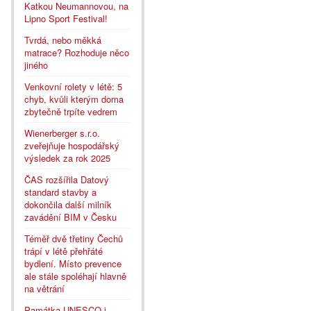
Katkou Neumannovou, na
Lipno Sport Festival!
Tvrdá, nebo měkká
matrace? Rozhoduje něco
jiného
Venkovní rolety v létě: 5
chyb, kvůli kterým doma
zbytečně trpíte vedrem
Wienerberger s.r.o.
zveřejňuje hospodářský
výsledek za rok 2025
ČAS rozšířila Datový
standard stavby a
dokončila další milník
zavádění BIM v Česku
Téměř dvě třetiny Čechů
trápí v létě přehřáté
bydlení. Místo prevence
ale stále spoléhají hlavně
na větrání
Památka UNESCO i