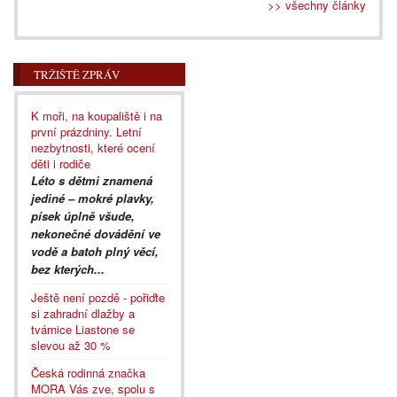
>> všechny články
TRŽIŠTĚ ZPRÁV
K moři, na koupaliště i na
první prázdniny. Letní
nezbytnosti, které ocení
děti i rodiče
Léto s dětmi znamená
jediné – mokré plavky,
písek úplně všude,
nekonečné dovádění ve
vodě a batoh plný věcí,
bez kterých...
Ještě není pozdě - pořiďte
si zahradní dlažby a
tvárnice Liastone se
slevou až 30 %
Česká rodinná značka
MORA Vás zve, spolu s