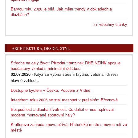
Barvou roku 2026 je bílá. Jak mění trendy v obkladech a
dlažbách?
>> všechny články
ARCHITEKTURA, DESIGN, STYL
Střecha na celý život: Přírodní titanzinek RHEINZINK spojuje
nadčasový vzhled s minimální údržbou
02.07.2026
- Když se vybírá střešní krytina, většina lidí řeší
hlavně vzhled...
Dostupné bydlení v Česku: Poučení z Vídně
Interiérem roku 2025 se stal mezonet v pražském Břevnově
Bezpečnost a dlouhá životnost. Co dalšího musí splňovat
moderní montované sportovní haly?
Krafferova zahrada znovu ožívá: Historické místo s novou rolí ve
městě