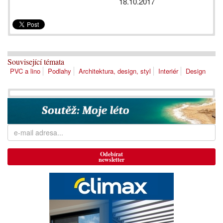
18.10.2017
Související témata
PVC a lino
Podlahy
Architektura, design, styl
Interiér
Design
Odebírat
newsletter