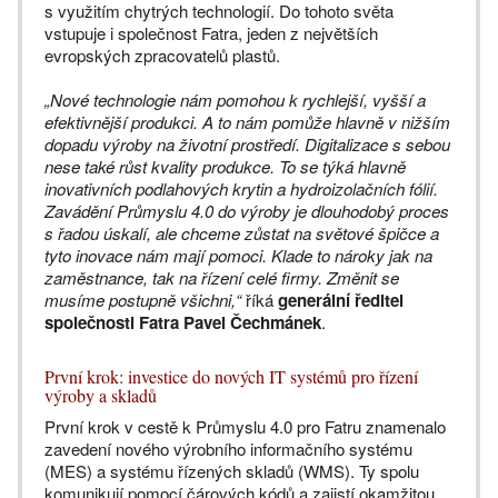
s využitím chytrých technologií. Do tohoto světa
vstupuje i společnost Fatra, jeden z největších
evropských zpracovatelů plastů.
„Nové technologie nám pomohou k rychlejší, vyšší a
efektivnější produkci. A to nám pomůže hlavně v nižším
dopadu výroby na životní prostředí. Digitalizace s sebou
nese také růst kvality produkce. To se týká hlavně
inovativních podlahových krytin a hydroizolačních fólií.
Zavádění Průmyslu 4.0 do výroby je dlouhodobý proces
s řadou úskalí, ale chceme zůstat na světové špičce a
tyto inovace nám mají pomoci. Klade to nároky jak na
zaměstnance, tak na řízení celé firmy. Změnit se
musíme postupně všichni,“
říká
generální ředitel
společnosti Fatra Pavel Čechmánek
.
První krok: investice do nových IT systémů pro řízení
výroby a skladů
První krok v cestě k Průmyslu 4.0 pro Fatru znamenalo
zavedení nového výrobního informačního systému
(MES) a systému řízených skladů (WMS). Ty spolu
komunikují pomocí čárových kódů a zajistí okamžitou