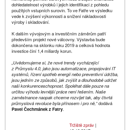
dohledatelnost výrobků i jejich identifikaci z pohledu
použitých vstupních surovin. To ve Fatře ve výsledku
vede k zvýšení výkonnosti a snížení nákladovosti
výroby i skladování.
K dalším vývojovým a investičním záměrům patří
především projekt nové válcovny. Výstavba bude
dokončena na sklonku roku 2019 a celková hodnota
investice činí 1,4 miliardy korun.
„Uvědomujeme si, že nové trendy vycházející
z Průmyslu 4.0, jako jsou automatizace, propojování IT
systémů, řízení spotřeb energií nebo preventivní údržba,
jsou jedním ze způsobů, jak zvýšit a dlouhodobě udržet
naši konkurenceschopnost. Spoléhat dále pouze na
určitou výhodu levnější práce není řešením. Naše
zaměstnance naopak chceme rozvíjet tak, aby čtvrtá
průmyslová revoluce byla přínosem i pro ně,“
dodává
Pavel Čechmánek z Fatry
.
Tržiště zpráv
|