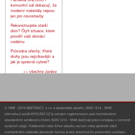
komunitní sál dokazují, že
moderní materiály nejsou
jen pro novostavby
Rekonstruujete starší
dům? Čtyři situace, které
prověří vaši domácí
vodárnu
Průvodce ořechy: Které
druhy jsou nejzdravější a
jak je správně vybrat?
>> všechny zprávy
© 1999 - 2019 ABSTRACT, s.r.o. a dodavatelé obsahu. ISSN 1214 - 5548
Internetový portál BYDLENÍ.CZ je zdrojem registrovaným pod mezinárodním
standardním seriálovým číslem ISSN 1214 - 5548 dodržuje právní předpisy o ochraně
osobních údajů. Publikování nebo šíření obsahu serveru nebo jakékoliv části
zveřejněného materiálu jakoukoliv formou je bez předchozího písemného souhlasu