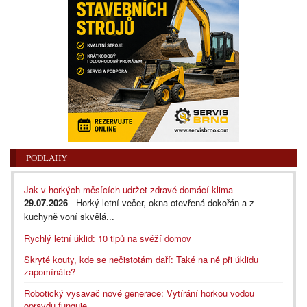
PODLAHY
Jak v horkých měsících udržet zdravé domácí klima
29.07.2026
- Horký letní večer, okna otevřená dokořán a z
kuchyně voní skvělá...
Rychlý letní úklid: 10 tipů na svěží domov
Skryté kouty, kde se nečistotám daří: Také na ně při úklidu
zapomínáte?
Robotický vysavač nové generace: Vytírání horkou vodou
opravdu funguje