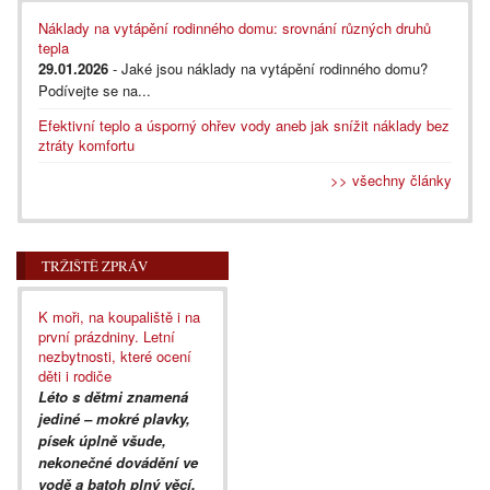
Náklady na vytápění rodinného domu: srovnání různých druhů
tepla
29.01.2026
- Jaké jsou náklady na vytápění rodinného domu?
Podívejte se na...
Efektivní teplo a úsporný ohřev vody aneb jak snížit náklady bez
ztráty komfortu
>> všechny články
TRŽIŠTĚ ZPRÁV
K moři, na koupaliště i na
první prázdniny. Letní
nezbytnosti, které ocení
děti i rodiče
Léto s dětmi znamená
jediné – mokré plavky,
písek úplně všude,
nekonečné dovádění ve
vodě a batoh plný věcí,