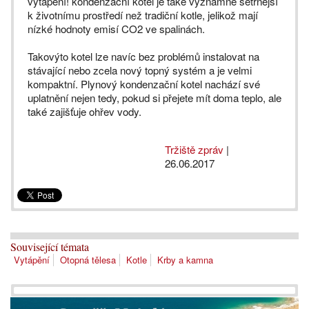
vytápění! kondenzační kotel je také významně šetrnější
k životnímu prostředí než tradiční kotle, jelikož mají
nízké hodnoty emisí CO2 ve spalinách.
Takovýto kotel lze navíc bez problémů instalovat na
stávající nebo zcela nový topný systém a je velmi
kompaktní. Plynový kondenzační kotel nachází své
uplatnění nejen tedy, pokud si přejete mít doma teplo, ale
také zajišťuje ohřev vody.
Tržiště zpráv
|
26.06.2017
Související témata
Vytápění
Otopná tělesa
Kotle
Krby a kamna