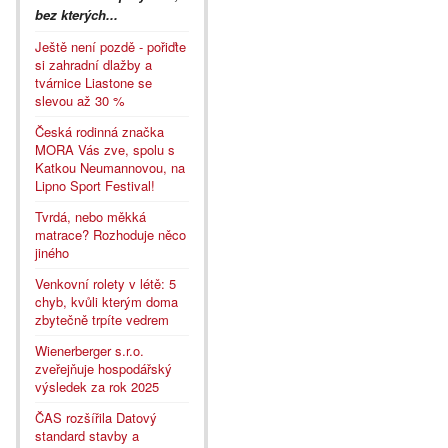
bez kterých...
Ještě není pozdě - pořiďte
si zahradní dlažby a
tvárnice Liastone se
slevou až 30 %
Česká rodinná značka
MORA Vás zve, spolu s
Katkou Neumannovou, na
Lipno Sport Festival!
Tvrdá, nebo měkká
matrace? Rozhoduje něco
jiného
Venkovní rolety v létě: 5
chyb, kvůli kterým doma
zbytečně trpíte vedrem
Wienerberger s.r.o.
zveřejňuje hospodářský
výsledek za rok 2025
ČAS rozšířila Datový
standard stavby a