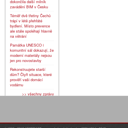
dokončila další milník
zavádění BIM v Česku
Téměř dvě třetiny Čechů
trápí v létě přehřáté
bydlení. Místo prevence
ale stále spoléhají hlavně
na větrání
Památka UNESCO i
komunitní sál dokazují, že
moderní materiály nejsou
jen pro novostavby
Rekonstruujete starší
dům? Čtyři situace, které
prověří vaši domácí
vodárnu
>> všechny zprávy