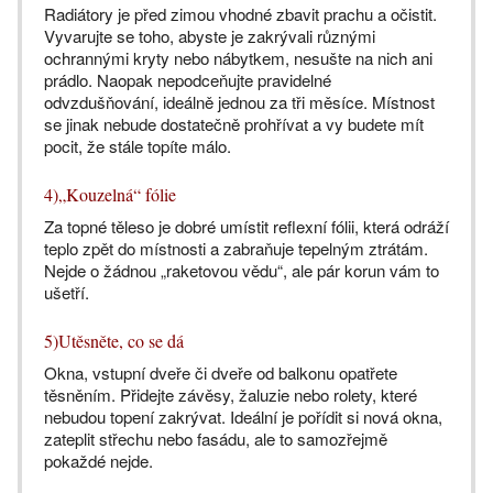
Radiátory je před zimou vhodné zbavit prachu a očistit.
Vyvarujte se toho, abyste je zakrývali různými
ochrannými kryty nebo nábytkem, nesušte na nich ani
prádlo. Naopak nepodceňujte pravidelné
odvzdušňování, ideálně jednou za tři měsíce. Místnost
se jinak nebude dostatečně prohřívat a vy budete mít
pocit, že stále topíte málo.
4)„Kouzelná“ fólie
Za topné těleso je dobré umístit reflexní fólii, která odráží
teplo zpět do místnosti a zabraňuje tepelným ztrátám.
Nejde o žádnou „raketovou vědu“, ale pár korun vám to
ušetří.
5)Utěsněte, co se dá
Okna, vstupní dveře či dveře od balkonu opatřete
těsněním. Přidejte závěsy, žaluzie nebo rolety, které
nebudou topení zakrývat. Ideální je pořídit si nová okna,
zateplit střechu nebo fasádu, ale to samozřejmě
pokaždé nejde.