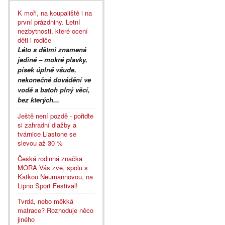
K moři, na koupaliště i na
první prázdniny. Letní
nezbytnosti, které ocení
děti i rodiče
Léto s dětmi znamená
jediné – mokré plavky,
písek úplně všude,
nekonečné dovádění ve
vodě a batoh plný věcí,
bez kterých...
Ještě není pozdě - pořiďte
si zahradní dlažby a
tvárnice Liastone se
slevou až 30 %
Česká rodinná značka
MORA Vás zve, spolu s
Katkou Neumannovou, na
Lipno Sport Festival!
Tvrdá, nebo měkká
matrace? Rozhoduje něco
jiného