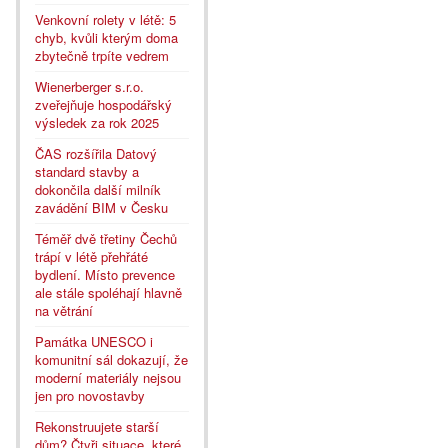
Venkovní rolety v létě: 5
chyb, kvůli kterým doma
zbytečně trpíte vedrem
Wienerberger s.r.o.
zveřejňuje hospodářský
výsledek za rok 2025
ČAS rozšířila Datový
standard stavby a
dokončila další milník
zavádění BIM v Česku
Téměř dvě třetiny Čechů
trápí v létě přehřáté
bydlení. Místo prevence
ale stále spoléhají hlavně
na větrání
Památka UNESCO i
komunitní sál dokazují, že
moderní materiály nejsou
jen pro novostavby
Rekonstruujete starší
dům? Čtyři situace, které