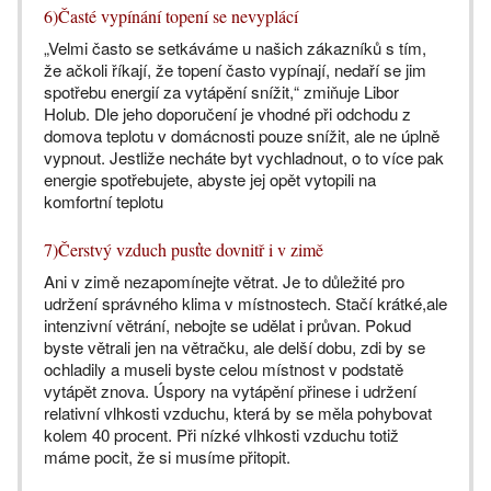
6)Časté vypínání topení se nevyplácí
„Velmi často se setkáváme u našich zákazníků s tím,
že ačkoli říkají, že topení často vypínají, nedaří se jim
spotřebu energií za vytápění snížit,“ zmiňuje Libor
Holub. Dle jeho doporučení je vhodné při odchodu z
domova teplotu v domácnosti pouze snížit, ale ne úplně
vypnout. Jestliže necháte byt vychladnout, o to více pak
energie spotřebujete, abyste jej opět vytopili na
komfortní teplotu
7)Čerstvý vzduch pusťte dovnitř i v zimě
Ani v zimě nezapomínejte větrat. Je to důležité pro
udržení správného klima v místnostech. Stačí krátké,ale
intenzivní větrání, nebojte se udělat i průvan. Pokud
byste větrali jen na větračku, ale delší dobu, zdi by se
ochladily a museli byste celou místnost v podstatě
vytápět znova. Úspory na vytápění přinese i udržení
relativní vlhkosti vzduchu, která by se měla pohybovat
kolem 40 procent. Při nízké vlhkosti vzduchu totiž
máme pocit, že si musíme přitopit.