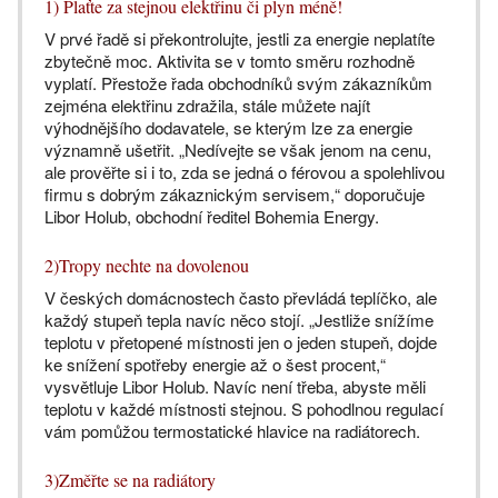
1) Plaťte za stejnou elektřinu či plyn méně!
V prvé řadě si překontrolujte, jestli za energie neplatíte
zbytečně moc. Aktivita se v tomto směru rozhodně
vyplatí. Přestože řada obchodníků svým zákazníkům
zejména elektřinu zdražila, stále můžete najít
výhodnějšího dodavatele, se kterým lze za energie
významně ušetřit. „Nedívejte se však jenom na cenu,
ale prověřte si i to, zda se jedná o férovou a spolehlivou
firmu s dobrým zákaznickým servisem,“ doporučuje
Libor Holub, obchodní ředitel Bohemia Energy.
2)Tropy nechte na dovolenou
V českých domácnostech často převládá teplíčko, ale
každý stupeň tepla navíc něco stojí. „Jestliže snížíme
teplotu v přetopené místnosti jen o jeden stupeň, dojde
ke snížení spotřeby energie až o šest procent,“
vysvětluje Libor Holub. Navíc není třeba, abyste měli
teplotu v každé místnosti stejnou. S pohodlnou regulací
vám pomůžou termostatické hlavice na radiátorech.
3)Změřte se na radiátory