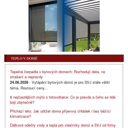
TEPLO V DOMĚ
Tepelná čerpadla v bytových domech: Rozhodují data, ne
strašení a nepravdy
24.06.2026
- Vytápění bytových domů je pro SVJ stále větší
téma. Rostoucí ceny...
8 nejčastějších mýtů o fotovoltaice: Co je pravda a čeho se lidé
bojí zbytečně?
Přichází léto: Jak udržet doma příjemný chládek i bez běžící
klimatizace?
Dálkové odečty vody a tepla pro vlastníky domů a SVJ od firmy