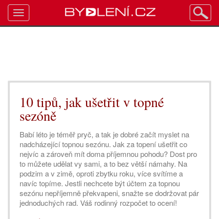
Toggle
navigation
10 tipů, jak ušetřit v topné
sezóně
Babí léto je téměř pryč, a tak je dobré začít myslet na
nadcházející topnou sezónu. Jak za topení ušetřit co
nejvíc a zároveň mít doma příjemnou pohodu? Dost pro
to můžete udělat vy sami, a to bez větší námahy. Na
podzim a v zimě, oproti zbytku roku, více svítíme a
navíc topíme. Jestli nechcete být účtem za topnou
sezónu nepříjemně překvapeni, snažte se dodržovat pár
jednoduchých rad. Váš rodinný rozpočet to ocení!