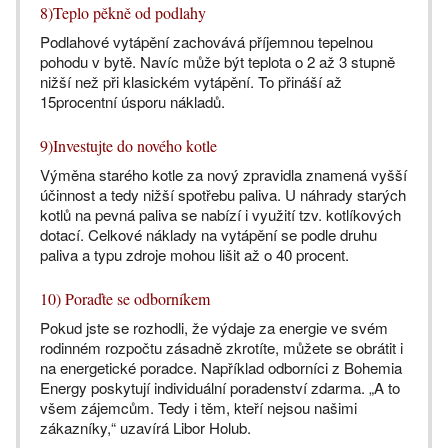
8)Teplo pěkně od podlahy
Podlahové vytápění zachovává příjemnou tepelnou
pohodu v bytě. Navíc může být teplota o 2 až 3 stupně
nižší než při klasickém vytápění. To přináší až
15procentní úsporu nákladů.
9)Investujte do nového kotle
Výměna starého kotle za nový zpravidla znamená vyšší
účinnost a tedy nižší spotřebu paliva. U náhrady starých
kotlů na pevná paliva se nabízí i využití tzv. kotlíkových
dotací. Celkové náklady na vytápění se podle druhu
paliva a typu zdroje mohou lišit až o 40 procent.
10) Poraďte se odborníkem
Pokud jste se rozhodli, že výdaje za energie ve svém
rodinném rozpočtu zásadně zkrotíte, můžete se obrátit i
na energetické poradce. Například odborníci z Bohemia
Energy poskytují individuální poradenství zdarma. „A to
všem zájemcům. Tedy i těm, kteří nejsou našimi
zákazníky,“ uzavírá Libor Holub.