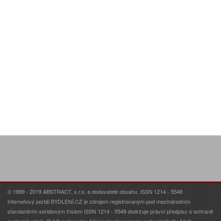
© 1999 - 2019 ABSTRACT, s.r.o. a dodavatelé obsahu. ISSN 1214 - 5548
Internetový portál BYDLENÍ.CZ je zdrojem registrovaným pod mezinárodním
standardním seriálovým číslem ISSN 1214 - 5548 dodržuje právní předpisy o ochraně