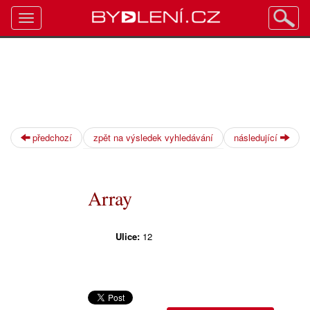
Toggle
navigation
předchozí
zpět na výsledek vyhledávání
následující
Array
Ulice:
12