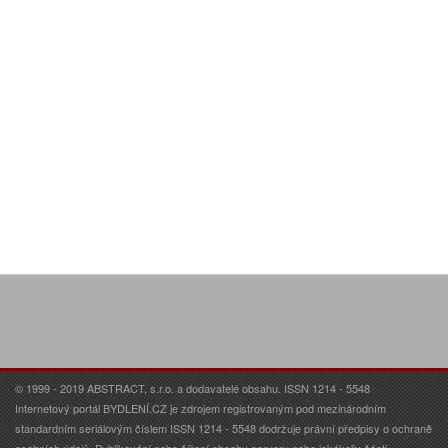
© 1999 - 2019 ABSTRACT, s.r.o. a dodavatelé obsahu. ISSN 1214 - 5548
Internetový portál BYDLENÍ.CZ je zdrojem registrovaným pod mezinárodním
standardním seriálovým číslem ISSN 1214 - 5548 dodržuje právní předpisy o ochraně