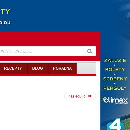
RECEPTY
BLOG
PORADNA
následující