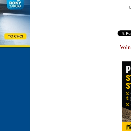
U
Volná