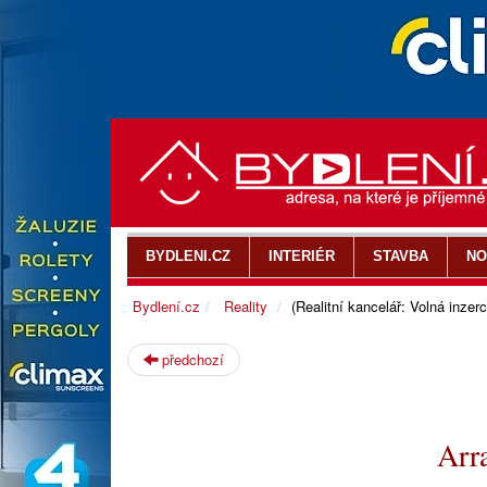
BYDLENI.CZ
INTERIÉR
STAVBA
NO
Bydlení.cz
Reality
(Realitní kancelář: Volná inzerc
předchozí
Arr