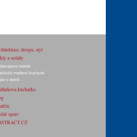
hitektura, design, styl
ly a seriály
bavujeme interiér
aktická moderní kuchyně
plo v domě
dlínkova kuchařka
og
utěže
iště zpráv
BSTRACT.CZ