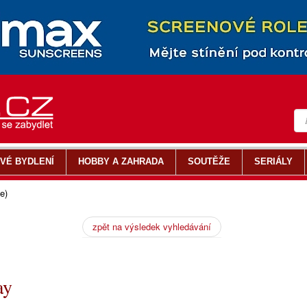
VÉ BYDLENÍ
HOBBY A ZAHRADA
SOUTĚŽE
SERIÁLY
e)
zpět na výsledek vyhledávání
ay