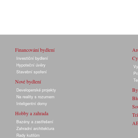
Financování bydlení
Arc
Cyk
Investiční bydlení
Hypoteční úvěry
Vy
Stavební spoření
Pr
Te
Nové bydlení
By
Developerské projekty
Na reality s rozumem
Bl
Inteligentní domy
So
Hobby a zahrada
Trž
Bazény a zastřešení
A
Zahradní architektura
Rady kutilům