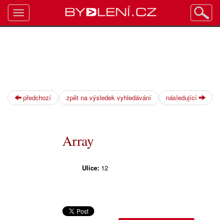
Toggle
navigation
předchozí
zpět na výsledek vyhledávání
následující
Array
Ulice:
12