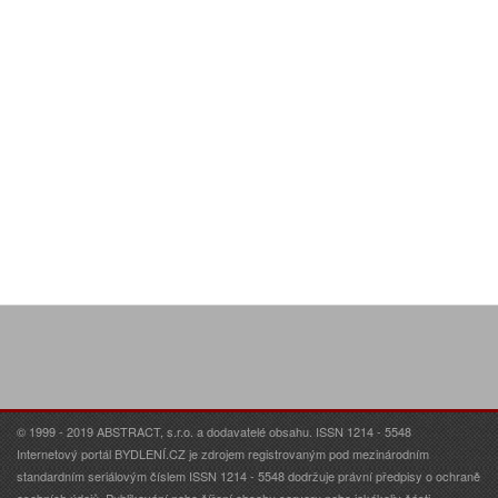
© 1999 - 2019 ABSTRACT, s.r.o. a dodavatelé obsahu. ISSN 1214 - 5548
Internetový portál BYDLENÍ.CZ je zdrojem registrovaným pod mezinárodním
standardním seriálovým číslem ISSN 1214 - 5548 dodržuje právní předpisy o ochraně