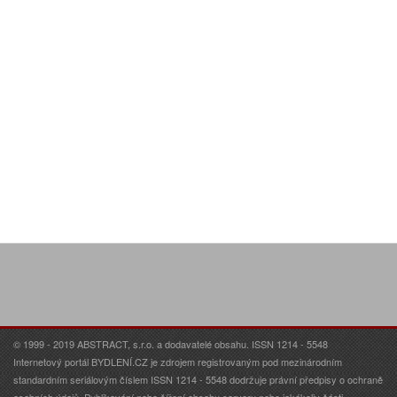
© 1999 - 2019 ABSTRACT, s.r.o. a dodavatelé obsahu. ISSN 1214 - 5548
Internetový portál BYDLENÍ.CZ je zdrojem registrovaným pod mezinárodním
standardním seriálovým číslem ISSN 1214 - 5548 dodržuje právní předpisy o ochraně