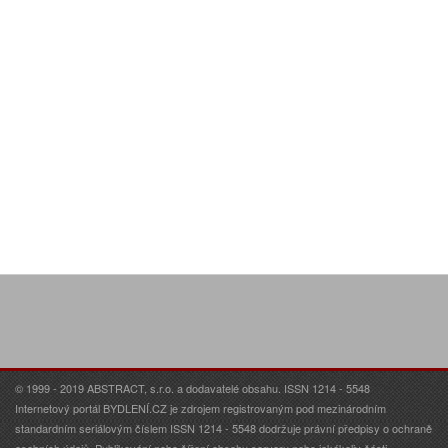
© 1999 - 2019 ABSTRACT, s.r.o. a dodavatelé obsahu. ISSN 1214 - 5548
Internetový portál BYDLENÍ.CZ je zdrojem registrovaným pod mezinárodním
standardním seriálovým číslem ISSN 1214 - 5548 dodržuje právní předpisy o ochraně