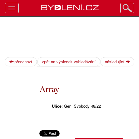
Toggle
navigation
předchozí
zpět na výsledek vyhledávání
následující
Array
Ulice:
Gen. Svobody 48/22