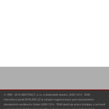
© 1999 - 2019 ABSTRACT, s.r.o. a dodavatelé obsahu. ISSN 1214 - 5548
Internetový portál BYDLENÍ.CZ je zdrojem registrovaným pod mezinárodním
standardním seriálovým číslem ISSN 1214 - 5548 dodržuje právní předpisy o ochraně