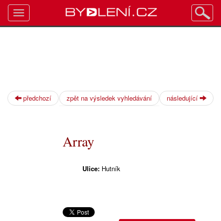
Toggle
navigation
předchozí
zpět na výsledek vyhledávání
následující
Array
Ulice:
Hutník