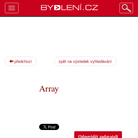
Toggle
navigation
předchozí
zpět na výsledek vyhledávání
Array
Odpovědět zadavateli