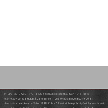
© 1999 - 2019 ABSTRACT, s.r.o. a dodavatelé obsahu. ISSN 1214 - 5548
Internetový portál BYDLENÍ.CZ je zdrojem registrovaným pod mezinárodním
standardním seriálovým číslem ISSN 1214 - 5548 dodržuje právní předpisy o ochraně