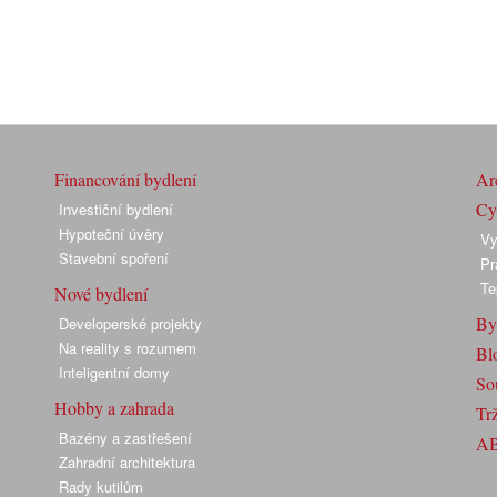
Financování bydlení
Arc
Cyk
Investiční bydlení
Hypoteční úvěry
Vy
Stavební spoření
Pr
Te
Nové bydlení
By
Developerské projekty
Na reality s rozumem
Bl
Inteligentní domy
So
Hobby a zahrada
Trž
Bazény a zastřešení
A
Zahradní architektura
Rady kutilům