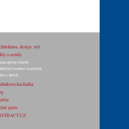
hitektura, design, styl
ly a seriály
bavujeme interiér
aktická moderní kuchyně
plo v domě
dlínkova kuchařka
og
utěže
iště zpráv
BSTRACT.CZ