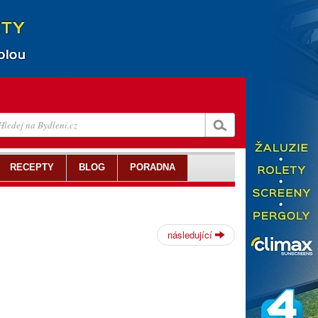
RECEPTY
BLOG
PORADNA
následující