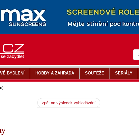
VÉ BYDLENÍ
HOBBY A ZAHRADA
SOUTĚŽE
SERIÁLY
e)
zpět na výsledek vyhledávání
ay