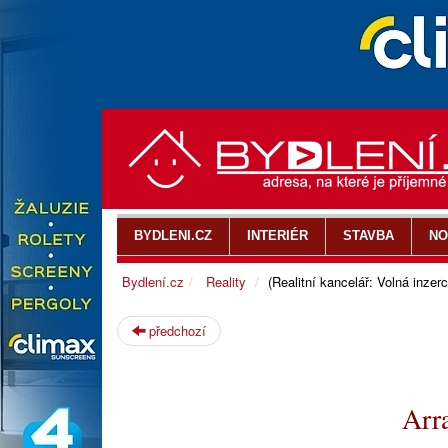
BYDLENI.CZ
INTERIÉR
STAVBA
NO
Bydlení.cz
Reality
(Realitní kancelář: Volná inzerc
předchozí
Arr