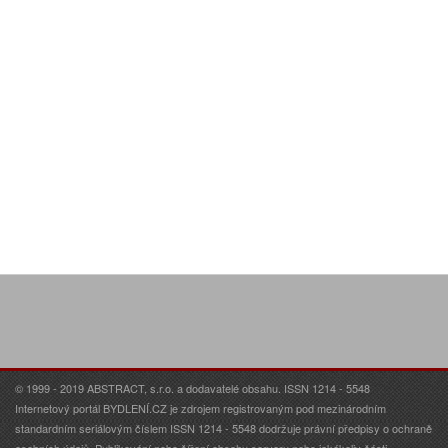
© 1999 - 2019 ABSTRACT, s.r.o. a dodavatelé obsahu. ISSN 1214 - 5548
Internetový portál BYDLENÍ.CZ je zdrojem registrovaným pod mezinárodním
standardním seriálovým číslem ISSN 1214 - 5548 dodržuje právní předpisy o ochraně