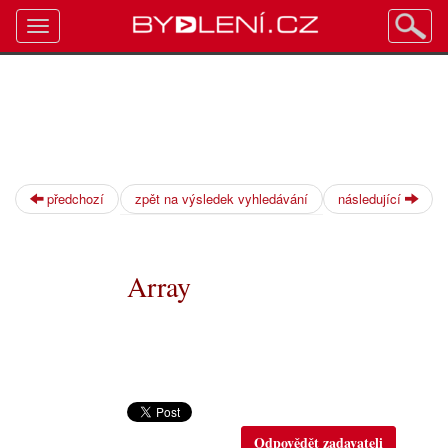
Toggle
navigation
předchozí
zpět na výsledek vyhledávání
následující
Array
Odpovědět zadavateli