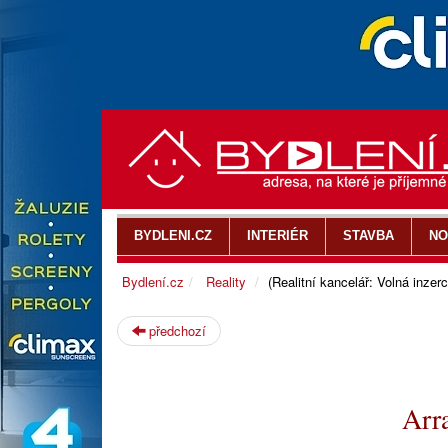
BYDLENI.CZ
INTERIÉR
STAVBA
NO
Bydlení.cz
Reality
(Realitní kancelář: Volná inzerc
předchozí
Arr