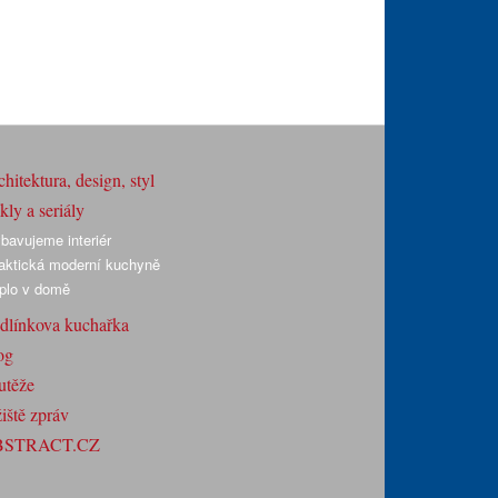
hitektura, design, styl
ly a seriály
bavujeme interiér
aktická moderní kuchyně
plo v domě
dlínkova kuchařka
og
utěže
iště zpráv
BSTRACT.CZ