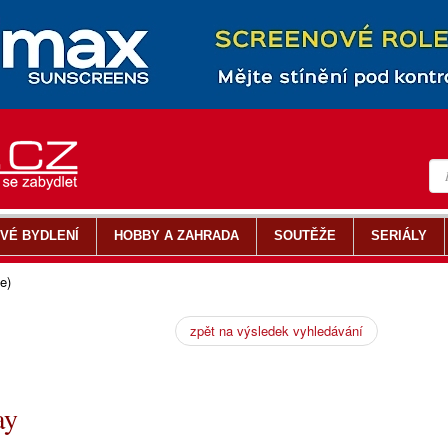
VÉ BYDLENÍ
HOBBY A ZAHRADA
SOUTĚŽE
SERIÁLY
e)
zpět na výsledek vyhledávání
ay