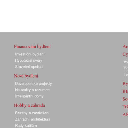
Financování bydlení
Arc
Cyk
Investiční bydlení
Hypoteční úvěry
Vy
Stavební spoření
Pr
Te
Nové bydlení
By
Developerské projekty
Na reality s rozumem
Bl
Inteligentní domy
So
Hobby a zahrada
Trž
Bazény a zastřešení
A
Zahradní architektura
Rady kutilům