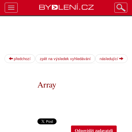
Toggle
navigation
předchozí
zpět na výsledek vyhledávání
následující
Array
Odpovědět zadavateli