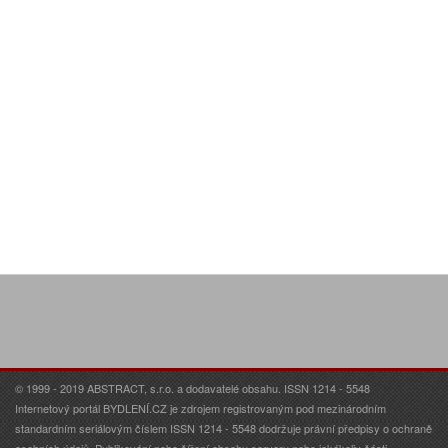
© 1999 - 2019 ABSTRACT, s.r.o. a dodavatelé obsahu. ISSN 1214 - 5548
Internetový portál BYDLENÍ.CZ je zdrojem registrovaným pod mezinárodním
standardním seriálovým číslem ISSN 1214 - 5548 dodržuje právní předpisy o ochraně