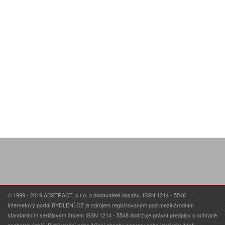
© 1999 - 2019 ABSTRACT, s.r.o. a dodavatelé obsahu. ISSN 1214 - 5548
Internetový portál BYDLENÍ.CZ je zdrojem registrovaným pod mezinárodním
standardním seriálovým číslem ISSN 1214 - 5548 dodržuje právní předpisy o ochraně