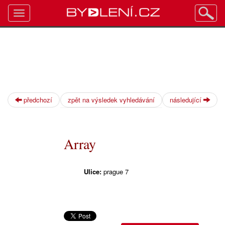
Toggle
navigation
předchozí
zpět na výsledek vyhledávání
následující
Array
Ulice:
prague 7