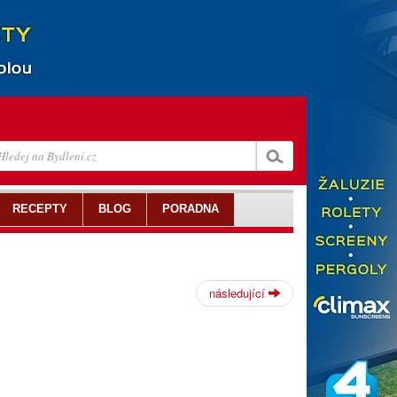
RECEPTY
BLOG
PORADNA
následující