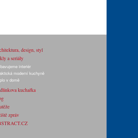
hitektura, design, styl
ly a seriály
bavujeme interiér
aktická moderní kuchyně
plo v domě
dlínkova kuchařka
og
utěže
iště zpráv
BSTRACT.CZ