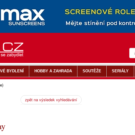
VÉ BYDLENÍ
HOBBY A ZAHRADA
SOUTĚŽE
SERIÁLY
e)
zpět na výsledek vyhledávání
ay