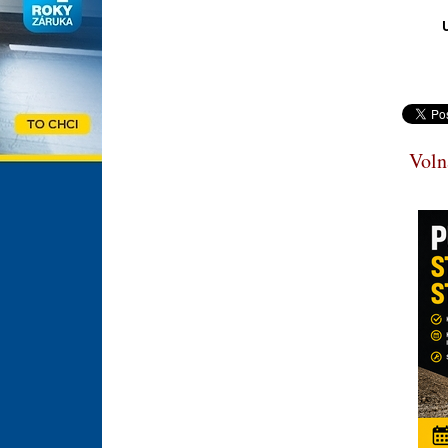
U
Volná