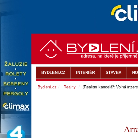
BYDLENI.CZ
INTERIÉR
STAVBA
NO
Bydlení.cz
Reality
(Realitní kancelář: Volná inzerc
Arr