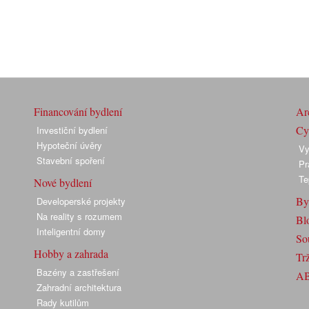
Financování bydlení
Arc
Cyk
Investiční bydlení
Hypoteční úvěry
Vy
Stavební spoření
Pr
Te
Nové bydlení
By
Developerské projekty
Na reality s rozumem
Bl
Inteligentní domy
So
Hobby a zahrada
Trž
Bazény a zastřešení
A
Zahradní architektura
Rady kutilům