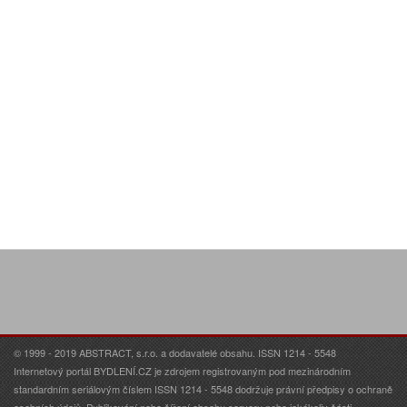
© 1999 - 2019 ABSTRACT, s.r.o. a dodavatelé obsahu. ISSN 1214 - 5548
Internetový portál BYDLENÍ.CZ je zdrojem registrovaným pod mezinárodním
standardním seriálovým číslem ISSN 1214 - 5548 dodržuje právní předpisy o ochraně