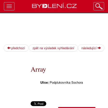
Toggle
navigation
předchozí
zpět na výsledek vyhledávání
následující
Array
Ulice:
Podplukovníka Sochora