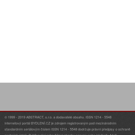
© 1999 - 2019 ABSTRACT, s.r.o. a dodavatelé obsahu. ISSN 1214 - 5548
Internetový portál BYDLENÍ.CZ je zdrojem registrovaným pod mezinárodním
standardním seriálovým číslem ISSN 1214 - 5548 dodržuje právní předpisy o ochraně