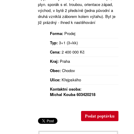
plyn. sporák s el. troubou, orientace západ,
východ, v bytě 2 předsíně (jedna původní a
druhá vzniklá záborem kolem výtahu). Byt je
již prázdný - ihned k nastěhování
Forma:
Prodej
Typ:
3+1 (3+kk)
Cena:
2 400 000
Kč
Kraj:
Praha
Obec:
Chodov
Ulice:
Křejpského
Kontaktní osoba:
Michal Kouba 603420218
Poslat poptávku