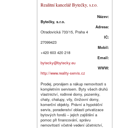
Realitní kancelář Bytečky, s.r.o.
Název:
Bytečky, s.r.o.
Adresa:
Otradovická 733/15, Praha 4
IČ:
27099423
Mobil:
+420 603 420 218
Email:
bytecky@bytecky.eu
WWW:
http://www.reality-servis.cz
Prodej, pronájem a nákup nemovitosti s
kompletním servisem. Byty všech druhů
vlastnictví, rodinné domy, pozemky,
chaty, chalupy, vily, činžovní domy,
komerční objekty. Právní a hypotéční
servis, poradenství oblasti privatizace
bytových fondů – jejich zajištění a
pomoc při financování, správu
nemovitostí včetně vedení účetnictví,