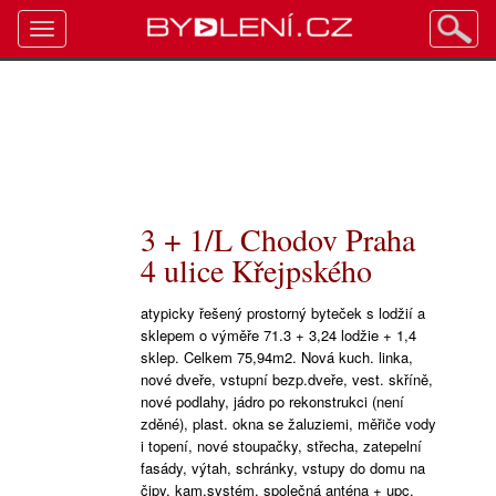
Toggle
navigation
3 + 1/L Chodov Praha
4 ulice Křejpského
atypicky řešený prostorný byteček s lodžií a
sklepem o výměře 71.3 + 3,24 lodžie + 1,4
sklep. Celkem 75,94m2. Nová kuch. linka,
nové dveře, vstupní bezp.dveře, vest. skříně,
nové podlahy, jádro po rekonstrukci (není
zděné), plast. okna se žaluziemi, měřiče vody
i topení, nové stoupačky, střecha, zatepelní
fasády, výtah, schránky, vstupy do domu na
čipy, kam.systém, společná anténa + upc,