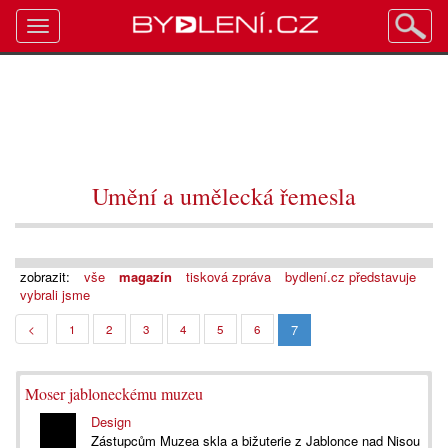
Toggle
navigation
Umění a umělecká řemesla
zobrazit:
vše
magazín
tisková zpráva
bydlení.cz představuje
vybrali jsme
7
<
1
2
3
4
5
6
Moser jabloneckému muzeu
Design
Zástupcům Muzea skla a bižuterie z Jablonce nad Nisou