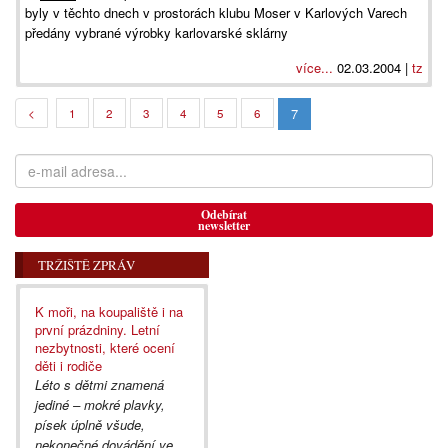
byly v těchto dnech v prostorách klubu Moser v Karlových Varech
předány vybrané výrobky karlovarské sklárny
více...
02.03.2004 |
tz
7
<
1
2
3
4
5
6
Odebírat
newsletter
TRŽIŠTĚ ZPRÁV
K moři, na koupaliště i na
první prázdniny. Letní
nezbytnosti, které ocení
děti i rodiče
Léto s dětmi znamená
jediné – mokré plavky,
písek úplně všude,
nekonečné dovádění ve