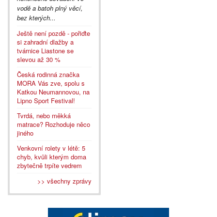
vodě a batoh plný věcí,
bez kterých...
Ještě není pozdě - pořiďte
si zahradní dlažby a
tvárnice Liastone se
slevou až 30 %
Česká rodinná značka
MORA Vás zve, spolu s
Katkou Neumannovou, na
Lipno Sport Festival!
Tvrdá, nebo měkká
matrace? Rozhoduje něco
jiného
Venkovní rolety v létě: 5
chyb, kvůli kterým doma
zbytečně trpíte vedrem
>> všechny zprávy