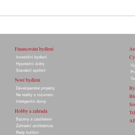
Financování bydlení
Arc
Cyk
Investiční bydlení
Hypoteční úvěry
Vy
Stavební spoření
Pr
Te
Nové bydlení
By
Developerské projekty
Na reality s rozumem
Bl
Inteligentní domy
So
Hobby a zahrada
Trž
Bazény a zastřešení
A
Zahradní architektura
Rady kutilům