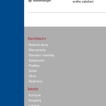
svého založení.
Stavebnictví
Rodinné domy
Dřevostavby
Stavební materiály
Zateplování
Podlahy
Dveře
Okna
Realizace
Interiér
Kuchyně
Koupelny
Ložnice