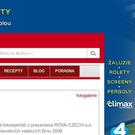
RECEPTY
BLOG
PORADNA
fotogalerie
á fotoreportáž z prezentace ROVA-CZECH a.s.
Stavebních veletrzích Brno 2008