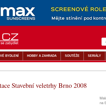
VÉ BYDLENÍ
HOBBY A ZAHRADA
SOUTĚŽE
SERIÁLY
ce Stavební veletrhy Brno 2008
Mal
na 