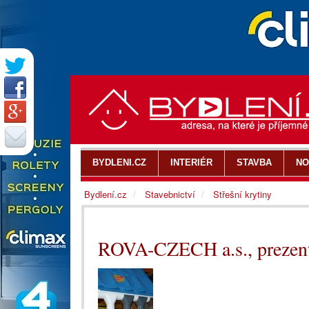
BYDLENI.CZ
INTERIÉR
STAVBA
NO
Bydlení.cz
Stavebnictví
Střešní krytiny
ROVA-CZECH a.s., prezenta