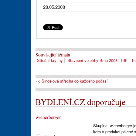
28.05.2008
Související témata
Střešní krytiny
Stavební veletrhy Brno 2008 - IBF
Fo
<< Šindelová střecha do každého počasí
BYDLENÍ.CZ doporučuje
wienerberger
Skupina wienerberger je
lídra v produkci pálené 