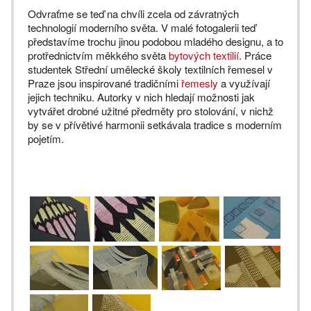
Odvraťme se teď na chvíli zcela od závratných
technologií moderního světa. V malé fotogalerii teď
představíme trochu jinou podobou mladého designu, a to
protřednictvím měkkého světa
bytových textilií
. Práce
studentek Střední umělecké školy textilních řemesel v
Praze jsou inspirované tradičními
řemesly
a využívají
jejich techniku. Autorky v nich hledají možnosti jak
vytvářet drobné užitné předměty pro stolování, v nichž
by se v přívětivé harmonii setkávala tradice s moderním
pojetím.