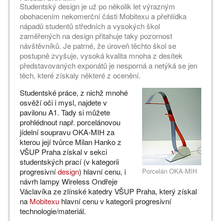
Studentský design je už po několik let výrazným
obohacením nekomerční části Mobitexu a přehlídka
nápadů studentů středních a vysokých škol
zaměřených na design přitahuje taky pozornost
návštěvníků. Je patrné, že úroveň těchto škol se
postupně zvyšuje, vysoká kvalita mnoha z desítek
představovaných exponátů je nesporná a netýká se jen
těch, které získaly některé z ocenění.
Studentské práce, z nichž mnohé
osvěží oči i mysl, najdete v
pavilonu A1. Tady si můžete
prohlédnout např. porcelánovou
jídelní soupravu OKA-MIH za
kterou její tvůrce Milan Hanko z
VŠUP Praha získal v sekci
studentských prací (v kategorii
progresivní
design
) hlavní cenu, i
Porcelán OKA-MIH
návrh lampy Wireless Ondřeje
Václavíka ze zlínské katedry VŠUP Praha, který získal
na
Mobitexu
hlavní cenu v kategorii progresivní
technologie/materiál.