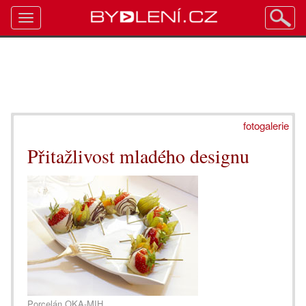
Toggle
navigation
fotogalerie
Přitažlivost mladého designu
Porcelán OKA-MIH