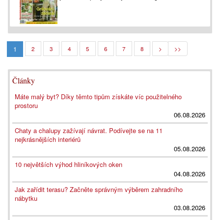
1
2
3
4
5
6
7
8
>
>>
Články
Máte malý byt? Díky těmto tipům získáte víc použitelného
prostoru
06.08.2026
Chaty a chalupy zažívají návrat. Podívejte se na 11
nejkrásnějších interiérů
05.08.2026
10 největších výhod hliníkových oken
04.08.2026
Jak zařídit terasu? Začněte správným výběrem zahradního
nábytku
03.08.2026