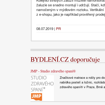
Kolejnici svislých žaluzií můžete namontovat 
žaluzie se snadno montují i udržují. Stačí, 
namočeným v mýdlovém roztoku. Vertikální 
z e-shopu, jako je například prověřený prod
08.07.2019
|
PR
BYDLENÍ.CZ doporučuje
JMP - Studio zdravého spaní®
Značkové matrace a rošty pro dosp
nabídka postelí a ložnic, rozklád
zdravého spaní® v Praze, Brně a