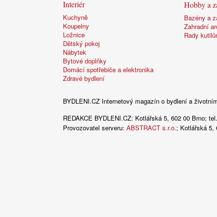
Interiér
Hobby a z
Kuchyně
Bazény a z
Koupelny
Zahradní ar
Ložnice
Rady kutil
Dětský pokoj
Nábytek
Bytové doplňky
Domácí spotřebiče a elektronika
Zdravé bydlení
BYDLENI.CZ
Internetový magazín o bydlení a životním 
REDAKCE BYDLENI.CZ:
Kotlářská 5, 602 00 Brno;
te
Provozovatel serveru:
ABSTRACT s.r.o.
; Kotlářská 5,