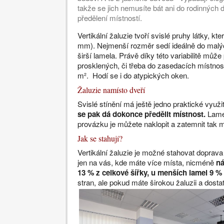
takže se jich nemusíte bát ani do rodinných 
předělení místností.
Vertikální žaluzie tvoří svislé pruhy látky, 
mm). Nejmenší rozměr sedí ideálně do malých
širší lamela. Právě díky této variabilitě může
prosklených, či třeba do zasedacích místnos
m². Hodí se i do atypických oken.
Žaluzie namísto dveří
Svislé stínění má ještě jedno praktické využi
se pak dá dokonce předělit místnost.
Lamel
provázku je můžete naklopit a zatemnit tak mí
Jak se stahují?
Vertikální žaluzie je možné stahovat doprava
jen na vás, kde máte více místa, nicméně
ná
13 % z celkové šířky, u menších lamel 9 % 
stran, ale pokud máte širokou žaluzii a dosta