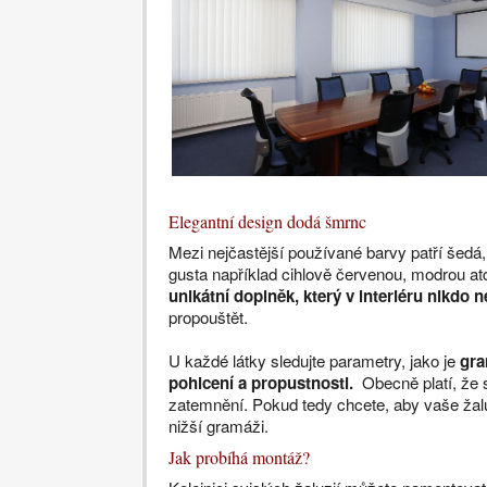
Elegantní design dodá šmrnc
Mezi nejčastější používané barvy patří šedá
gusta například cihlově červenou, modrou at
unikátní doplněk, který v interiéru nikdo 
propouštět.
U každé látky sledujte parametry, jako je
gram
pohlcení a propustnosti.
Obecně platí, že s
zatemnění. Pokud tedy chcete, aby vaše žaluzi
nižší gramáži.
Jak probíhá montáž?