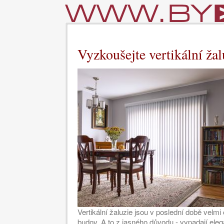
Vyzkoušejte vertikální žal
Vertikální žaluzie jsou v poslední době velmi
budov. A to z jasného důvodu - vypadají elega