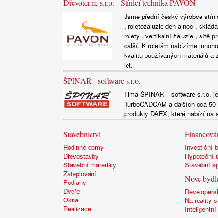
Dřevoterm, s.r.o. - Stínicí technika PAVON
Jsme přední český výrobce stínic
, roletožaluzie den a noc , skláda
rolety , vertikální žaluzie , sít
další. K roletám nabízíme mnoho
kvalitu používaných materiálů a 
let.
ŠPINAR - software s.r.o.
Fima ŠPINAR – software s.r.o.
TurboCADCAM a dalších cca 50 pr
produkty DAEX, které nabízí na 
Stavebnictví
Financován
Rodinné domy
Investiční 
Dřevostavby
Hypoteční 
Stavební materiály
Stavební s
Zateplování
Nové bydl
Podlahy
Dveře
Developersk
Okna
Na reality
Realizace
Inteligentn