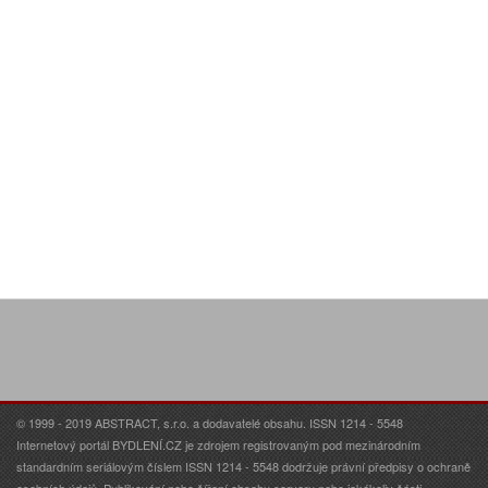
© 1999 - 2019 ABSTRACT, s.r.o. a dodavatelé obsahu. ISSN 1214 - 5548
Internetový portál BYDLENÍ.CZ je zdrojem registrovaným pod mezinárodním
standardním seriálovým číslem ISSN 1214 - 5548 dodržuje právní předpisy o ochraně