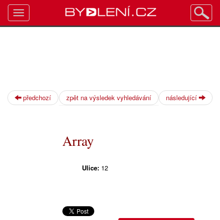
Toggle
navigation
předchozí
zpět na výsledek vyhledávání
následující
Array
Ulice:
12