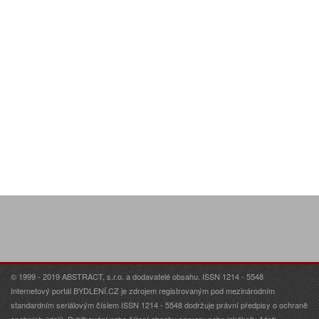
© 1999 - 2019 ABSTRACT, s.r.o. a dodavatelé obsahu. ISSN 1214 - 5548
Internetový portál BYDLENÍ.CZ je zdrojem registrovaným pod mezinárodním
standardním seriálovým číslem ISSN 1214 - 5548 dodržuje právní předpisy o ochraně