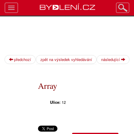
Toggle
navigation
předchozí
zpět na výsledek vyhledávání
následující
Array
Ulice:
12