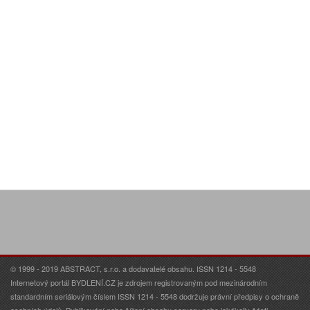
© 1999 - 2019 ABSTRACT, s.r.o. a dodavatelé obsahu. ISSN 1214 - 5548
Internetový portál BYDLENÍ.CZ je zdrojem registrovaným pod mezinárodním
standardním seriálovým číslem ISSN 1214 - 5548 dodržuje právní předpisy o ochraně