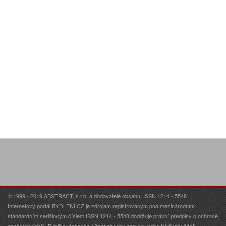
© 1999 - 2019 ABSTRACT, s.r.o. a dodavatelé obsahu. ISSN 1214 - 5548
Internetový portál BYDLENÍ.CZ je zdrojem registrovaným pod mezinárodním
standardním seriálovým číslem ISSN 1214 - 5548 dodržuje právní předpisy o ochraně