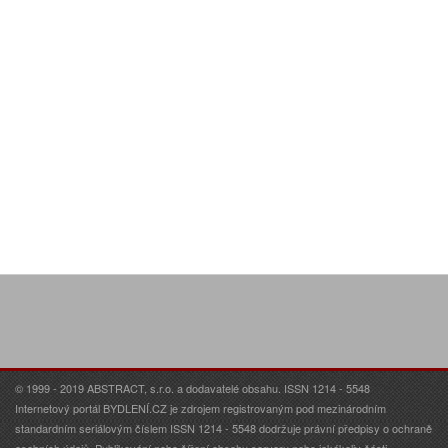
© 1999 - 2019 ABSTRACT, s.r.o. a dodavatelé obsahu. ISSN 1214 - 5548
Internetový portál BYDLENÍ.CZ je zdrojem registrovaným pod mezinárodním
standardním seriálovým číslem ISSN 1214 - 5548 dodržuje právní předpisy o ochraně