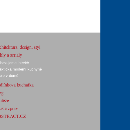
hitektura, design, styl
ly a seriály
bavujeme interiér
aktická moderní kuchyně
plo v domě
dlínkova kuchařka
og
utěže
iště zpráv
BSTRACT.CZ