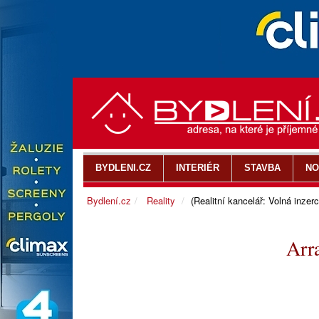
BYDLENI.CZ
INTERIÉR
STAVBA
NO
Bydlení.cz
Reality
(Realitní kancelář: Volná inzerc
Arr