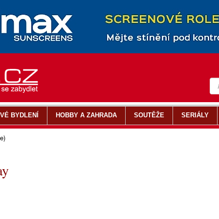
VÉ BYDLENÍ
HOBBY A ZAHRADA
SOUTĚŽE
SERIÁLY
e)
ay