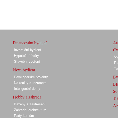
Financování bydlení
Arc
Cyk
Investiční bydlení
Hypoteční úvěry
Vy
Stavební spoření
Pr
Te
Nové bydlení
By
Developerské projekty
Na reality s rozumem
Bl
Inteligentní domy
So
Hobby a zahrada
Trž
Bazény a zastřešení
A
Zahradní architektura
Rady kutilům