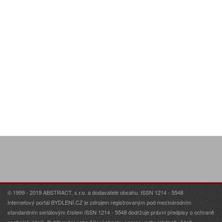
© 1999 - 2019 ABSTRACT, s.r.o. a dodavatelé obsahu. ISSN 1214 - 5548
Internetový portál BYDLENÍ.CZ je zdrojem registrovaným pod mezinárodním
standardním seriálovým číslem ISSN 1214 - 5548 dodržuje právní předpisy o ochraně