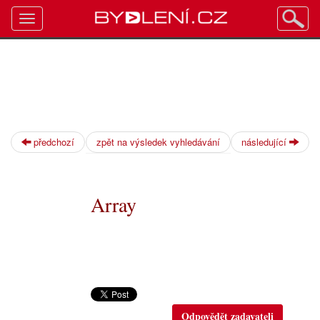
Toggle
navigation
předchozí
zpět na výsledek vyhledávání
následující
Array
Odpovědět zadavateli