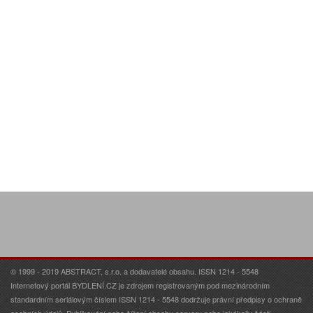
© 1999 - 2019 ABSTRACT, s.r.o. a dodavatelé obsahu. ISSN 1214 - 5548
Internetový portál BYDLENÍ.CZ je zdrojem registrovaným pod mezinárodním
standardním seriálovým číslem ISSN 1214 - 5548 dodržuje právní předpisy o ochraně