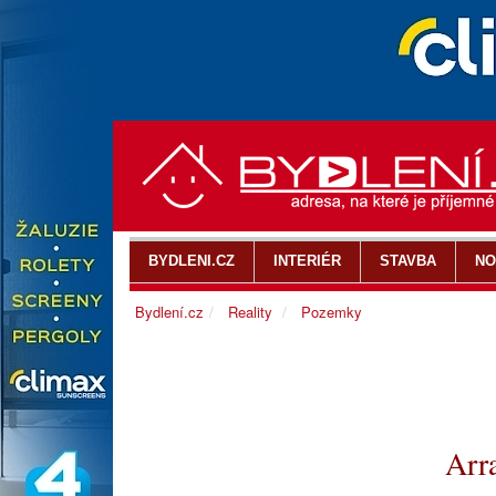
BYDLENI.CZ
INTERIÉR
STAVBA
NO
Bydlení.cz
Reality
Pozemky
Arr