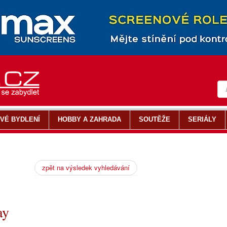
VÉ BYDLENÍ
HOBBY A ZAHRADA
SOUTĚŽE
SERIÁLY
zpět na výsledek vyhledávání
ay