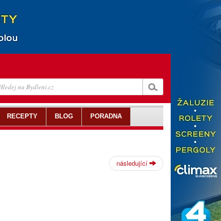
RECEPTY
BLOG
PORADNA
následující