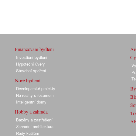
Financování bydlení
Arc
Cyk
Investiční bydlení
Hypoteční úvěry
Vy
Stavební spoření
Pr
Te
Nové bydlení
By
Developerské projekty
Na reality s rozumem
Bl
Inteligentní domy
So
Hobby a zahrada
Trž
Bazény a zastřešení
A
Zahradní architektura
Rady kutilům