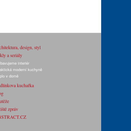
hitektura, design, styl
ly a seriály
bavujeme interiér
aktická moderní kuchyně
plo v domě
dlínkova kuchařka
og
utěže
iště zpráv
BSTRACT.CZ