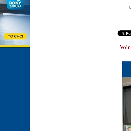
U
Volná