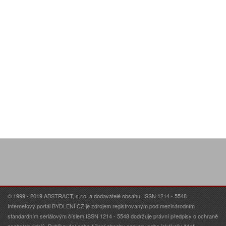
© 1999 - 2019 ABSTRACT, s.r.o. a dodavatelé obsahu. ISSN 1214 - 5548
Internetový portál BYDLENÍ.CZ je zdrojem registrovaným pod mezinárodním
standardním seriálovým číslem ISSN 1214 - 5548 dodržuje právní předpisy o ochraně