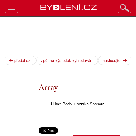
Toggle
navigation
předchozí
zpět na výsledek vyhledávání
následující
Array
Ulice:
Podplukovníka Sochora