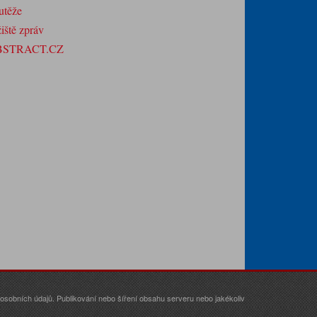
utěže
iště zpráv
BSTRACT.CZ
sobních údajů. Publikování nebo šíření obsahu serveru nebo jakékoliv