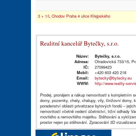
3 + 1/L Chodov Praha 4 ulice Křejpského
Realitní kancelář Bytečky, s.r.o.
Název:
Bytečky, s.r.o.
Adresa:
Otradovická 733/15, Pr
IČ:
27099423
Mobil:
+420 603 420 218
Email:
bytecky@bytecky.eu
WWW:
http://www.reality-servi
Prodej, pronájem a nákup nemovitosti s kompletním se
domy, pozemky, chaty, chalupy, vily, činžovní domy, k
poradenství oblasti privatizace bytových fondů – jejic
nemovitostí včetně vedení účetnictví, tržní odhady Va
movitého a nemovitého majetku. Stěhování a vyklízení
prostor nejen po stěhování. Zpracování 3D vizualizac