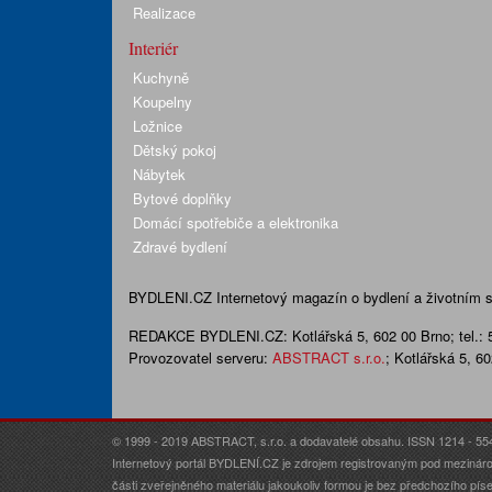
Realizace
Interiér
Kuchyně
Koupelny
Ložnice
Dětský pokoj
Nábytek
Bytové doplňky
Domácí spotřebiče a elektronika
Zdravé bydlení
BYDLENI.CZ
Internetový magazín o bydlení a životním sty
REDAKCE BYDLENI.CZ:
Kotlářská 5, 602 00 Brno;
tel.:
Provozovatel serveru:
ABSTRACT s.r.o.
; Kotlářská 5, 6
© 1999 - 2019 ABSTRACT, s.r.o. a dodavatelé obsahu. ISSN 1214 - 55
Internetový portál BYDLENÍ.CZ je zdrojem registrovaným pod mezináro
části zveřejněného materiálu jakoukoliv formou je bez předchozího p