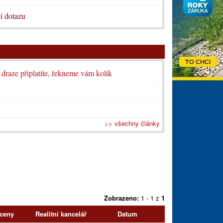
í dotazu
i draze připlatíte, řekneme vám kolik
>> všechny články
Zobrazeno:
1 - 1 z
1
 ceny
Realitní kancelář
Datum