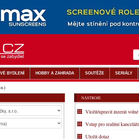
VÉ BYDLENÍ
HOBBY A ZAHRADA
SOUTĚŽE
SERIÁLY
.o.)
NÁSTROJE
Vložit/upravit inzerát volné
Vstup pro realitní kancelář
Uložit dotaz