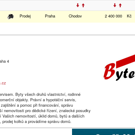
Prodej
Praha
Chodov
2 400 000
Kč
aha 4
s.cz
rvisem. Byty všech druhů vlastnictví, rodinné
omerční objekty. Právní a hypotéční servis,
h zajištění a pomoc při financování, správu
ší nemovitosti pro dědické řízení, znalecké posudky
 Vašich nemovitostí, úklid domů, bytů a dalších
e, prodej kolků a provádíme správu domů.