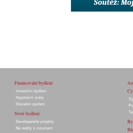
Financování bydlení
Arc
Cyk
Investiční bydlení
Hypoteční úvěry
Vy
Stavební spoření
Pr
Te
Nové bydlení
By
Developerské projekty
Na reality s rozumem
Bl