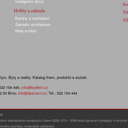
Inteligentní domy
So
Hobby a zahrada
Trž
Bazény a zastřešení
A
Zahradní architektura
Rady kutilům
lu. Byty a reality. Katalog firem, produktů a služeb.
 532 154 444
;
info@bydleni.cz
02 00 Brno;
info@abstract.cz
; Tel.: 532 154 444
48
dním standardním seriálovým číslem ISSN 1214 - 5548 dodržuje právní předpisy o ochraně o
ísemného souhlasu vydavatele zakázáno.