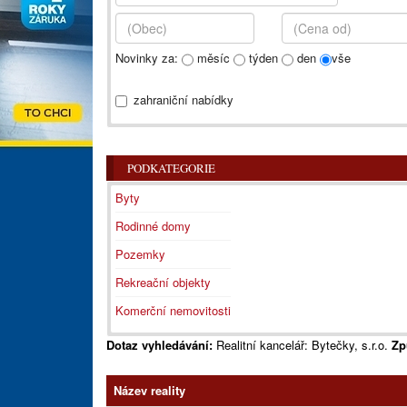
Novinky za:
měsíc
týden
den
vše
zahraniční nabídky
PODKATEGORIE
Byty
Rodinné domy
Pozemky
Rekreační objekty
Komerční nemovitosti
Dotaz vyhledávání:
Realitní kancelář: Bytečky, s.r.o.
Zp
Název reality