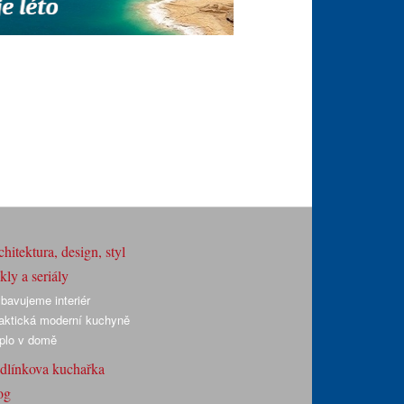
hitektura, design, styl
ly a seriály
bavujeme interiér
aktická moderní kuchyně
plo v domě
dlínkova kuchařka
og