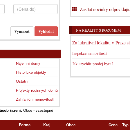
Zasílat novinky odpovídajíc
NA REALITY S ROZUMEM
Za lukrativní lokalitu v Praze s
Inspekce nemovitosti
Nájemní domy
Jak urychlit prodej bytu?
Historické objekty
Ostatní
Projekty rodinných domů
Zahraniční nemovitosti
ůsob řazení:
Obce - vzestupně
Forma
Kraj
Obec
Cena
Typ