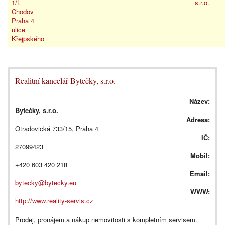
1/L
s.r.o.
Chodov
Praha 4
ulice
Křejpského
Realitní kancelář Bytečky, s.r.o.
Název:
Bytečky, s.r.o.
Adresa:
Otradovická 733/15, Praha 4
IČ:
27099423
Mobil:
+420 603 420 218
Email:
bytecky@bytecky.eu
WWW:
http://www.reality-servis.cz
Prodej, pronájem a nákup nemovitosti s kompletním servisem.