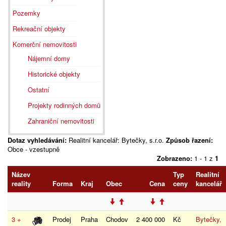
Pozemky
Rekreační objekty
Komerční nemovitosti
Nájemní domy
Historické objekty
Ostatní
Projekty rodinných domů
Zahraniční nemovitosti
Dotaz vyhledávání:
Realitní kancelář: Bytečky, s.r.o.
Způsob řazení:
Obce - vzestupně
Zobrazeno:
1 - 1 z
1
Název
Typ
Realitní
reality
Forma
Kraj
Obec
Cena
ceny
kancelář
3 +
Prodej
Praha
Chodov
2 400 000
Kč
Bytečky,