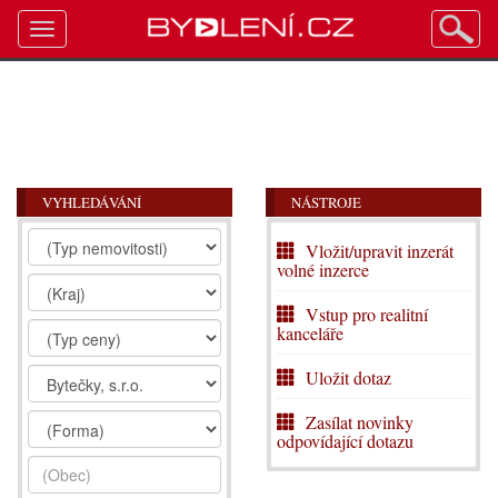
Toggle
navigation
VYHLEDÁVÁNÍ
NÁSTROJE
Vložit/upravit inzerát
volné inzerce
Vstup pro realitní
kanceláře
Uložit dotaz
Zasílat novinky
odpovídající dotazu