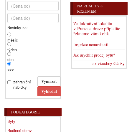
NA REALITY S
ROZUMEM
Za lukrativní lokalitu
Novinky za:
v Praze si draze připlatíte,
řekneme vám kolik
měsíc
Inspekce nemovitosti
týden
Jak urychlit prodej bytu?
den
>> všechny články
vše
zahraniční
nabídky
PODKATEGORIE
Byty
Rodinné domy