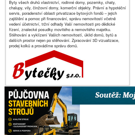
Byty všech druhů vlastnictví, rodinné domy, pozemky, chaty,
chalupy, vily, činžovní domy, komerční objekty. Právní a hypotéční
servis, poradenství oblasti privatizace bytových fondů – jejich
zajištění a pomoc při financování, správu nemovitostí včetně
vedení účetnictví, tržní odhady Vaší nemovitosti pro dědické
řízení, znalecké posudky movitého a nemovitého majetku.
Stěhování a vyklízení Vašich nemovitostí, úklid domů, bytů a
dalších prostor nejen po stěhování. Zpracování 3D vizualizace,
prodej kolků a provádíme správu domů.